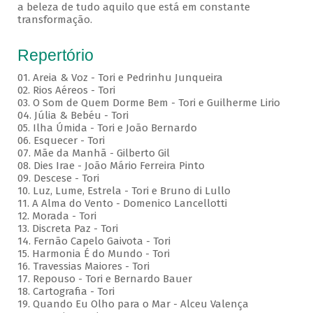
a beleza de tudo aquilo que está em constante
transformação.
Repertório
01. Areia & Voz - Tori e Pedrinhu Junqueira
02. ⁠Rios Aéreos - Tori
03. O Som de Quem Dorme Bem - Tori e Guilherme Lirio
04. Júlia & Bebéu - Tori
05. Ilha Úmida - Tori e João Bernardo
06. Esquecer - Tori
07. Mãe da Manhã - Gilberto Gil
08. Dies Irae - João Mário Ferreira Pinto
09. Descese - Tori
10. Luz, Lume, Estrela - Tori e Bruno di Lullo
11. A Alma do Vento - Domenico Lancellotti
12. Morada - Tori
13. Discreta Paz - Tori
14. Fernão Capelo Gaivota - Tori
15. Harmonia É do Mundo - Tori
16. Travessias Maiores - Tori
17. Repouso - Tori e Bernardo Bauer
⁠18. Cartografia - Tori
19. Quando Eu Olho para o Mar - Alceu Valença