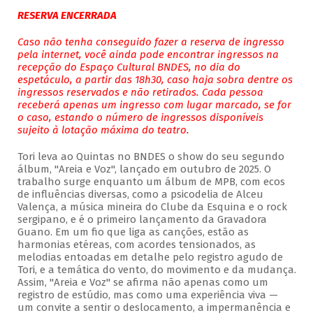
RESERVA ENCERRADA
Caso não tenha conseguido fazer a reserva de ingresso
pela internet, você ainda pode encontrar ingressos na
recepção do Espaço Cultural BNDES, no dia do
espetáculo, a partir das 18h30, caso haja sobra dentre os
ingressos reservados e não retirados. Cada pessoa
receberá apenas um ingresso com lugar marcado, se for
o caso, estando o número de ingressos disponíveis
sujeito à lotação máxima do teatro.
Tori leva ao Quintas no BNDES o show do seu segundo
álbum, "Areia e Voz", lançado em outubro de 2025. O
trabalho surge enquanto um álbum de MPB, com ecos
de influências diversas, como a psicodelia de Alceu
Valença, a música mineira do Clube da Esquina e o rock
sergipano, e é o primeiro lançamento da Gravadora
Guano. Em um fio que liga as canções, estão as
harmonias etéreas, com acordes tensionados, as
melodias entoadas em detalhe pelo registro agudo de
Tori, e a temática do vento, do movimento e da mudança.
Assim, "Areia e Voz" se afirma não apenas como um
registro de estúdio, mas como uma experiência viva —
um convite a sentir o deslocamento, a impermanência e