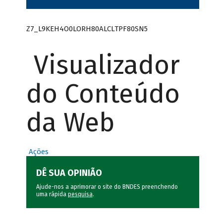
Z7_L9KEH4O0LORH80ALCLTPF80SN5
Visualizador
do Conteúdo
da Web
Ações
DÊ SUA OPINIÃO
Ajude-nos a aprimorar o site do BNDES preenchendo
uma rápida
pesquisa
.