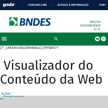
COMUNICA BR
ACESSO À INFORMAÇÃO
PARTI
ENGLISH
ACESSIBILIDADE
A+
A-
Busca
Z7_L9KEH4O0LORH80ALCLTPF80S71
Visualizador do
Conteúdo da Web
Ações
Destaques Prin