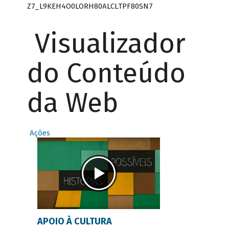
Z7_L9KEH4O0LORH80ALCLTPF80SN7
Visualizador
do Conteúdo
da Web
Ações
APOIO À CULTURA