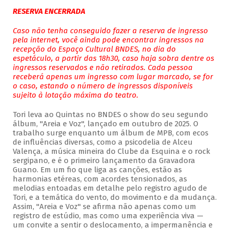
RESERVA ENCERRADA
Caso não tenha conseguido fazer a reserva de ingresso
pela internet, você ainda pode encontrar ingressos na
recepção do Espaço Cultural BNDES, no dia do
espetáculo, a partir das 18h30, caso haja sobra dentre os
ingressos reservados e não retirados. Cada pessoa
receberá apenas um ingresso com lugar marcado, se for
o caso, estando o número de ingressos disponíveis
sujeito à lotação máxima do teatro.
Tori leva ao Quintas no BNDES o show do seu segundo
álbum, "Areia e Voz", lançado em outubro de 2025. O
trabalho surge enquanto um álbum de MPB, com ecos
de influências diversas, como a psicodelia de Alceu
Valença, a música mineira do Clube da Esquina e o rock
sergipano, e é o primeiro lançamento da Gravadora
Guano. Em um fio que liga as canções, estão as
harmonias etéreas, com acordes tensionados, as
melodias entoadas em detalhe pelo registro agudo de
Tori, e a temática do vento, do movimento e da mudança.
Assim, "Areia e Voz" se afirma não apenas como um
registro de estúdio, mas como uma experiência viva —
um convite a sentir o deslocamento, a impermanência e