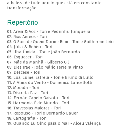
a beleza de tudo aquilo que está em constante
transformação.
Repertório
01. Areia & Voz - Tori e Pedrinhu Junqueira
02. ⁠Rios Aéreos - Tori
03. O Som de Quem Dorme Bem - Tori e Guilherme Lirio
04. Júlia & Bebéu - Tori
05. Ilha Úmida - Tori e João Bernardo
06. Esquecer - Tori
07. Mãe da Manhã - Gilberto Gil
08. Dies Irae - João Mário Ferreira Pinto
09. Descese - Tori
10. Luz, Lume, Estrela - Tori e Bruno di Lullo
11. A Alma do Vento - Domenico Lancellotti
12. Morada - Tori
13. Discreta Paz - Tori
14. Fernão Capelo Gaivota - Tori
15. Harmonia É do Mundo - Tori
16. Travessias Maiores - Tori
17. Repouso - Tori e Bernardo Bauer
⁠18. Cartografia - Tori
19. Quando Eu Olho para o Mar - Alceu Valença