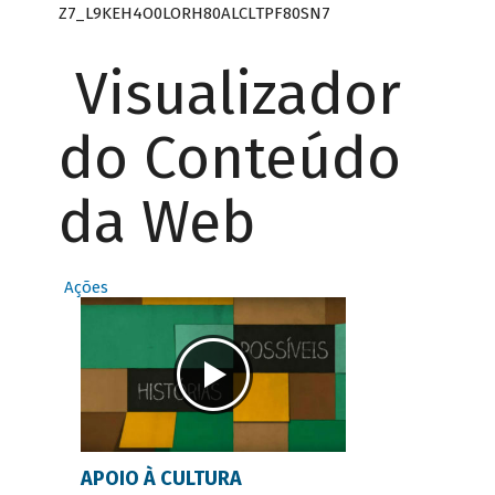
Z7_L9KEH4O0LORH80ALCLTPF80SN7
Visualizador
do Conteúdo
da Web
Ações
APOIO À CULTURA