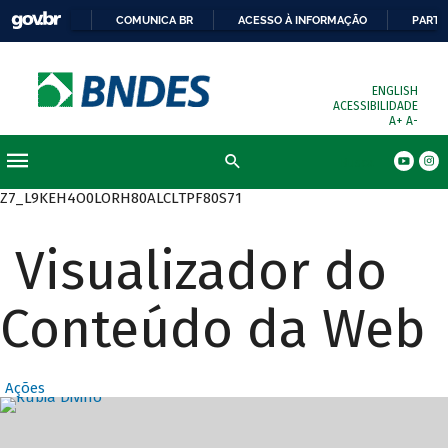
COMUNICA BR
ACESSO À INFORMAÇÃO
PARTI
ENGLISH
ACESSIBILIDADE
A+
A-
Busca
Z7_L9KEH4O0LORH80ALCLTPF80S71
Visualizador do
Conteúdo da Web
Ações
Destaques Prin