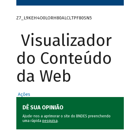
Z7_L9KEH4O0LORH80ALCLTPF80SN5
Visualizador
do Conteúdo
da Web
Ações
DÊ SUA OPINIÃO
Ajude-nos a aprimorar o site do BNDES preenchendo
uma rápida
pesquisa
.