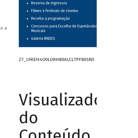
Reserva de ingressos
Filmes e festivais de cinema
Receba a programação
,
Concursos para Escolha de Espetáculos
te a
Musicais
Galeria BNDES
Z7_L9KEH4O0LORH80ALCLTPF80SN5
Visualizador
do
Conteúdo