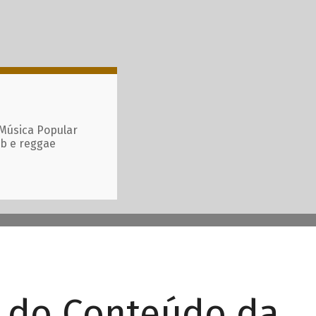
 Música Popular
ub e reggae
r do Conteúdo da