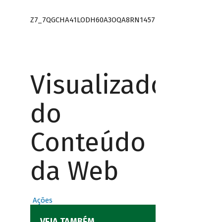
Z7_7QGCHA41LODH60A3OQA8RN1457
Visualizador
do
Conteúdo
da Web
Ações
VEJA TAMBÉM