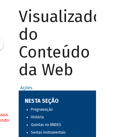
Visualizador
do
Conteúdo
da Web
Ações
NESTA SEÇÃO
Programação
ssos
História
tando
Quintas no BNDES
Sextas instrumentais