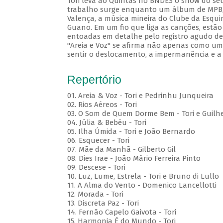
Tori leva ao Quintas no BNDES o show do seu
trabalho surge enquanto um álbum de MPB, c
Valença, a música mineira do Clube da Esqui
Guano. Em um fio que liga as canções, estão
entoadas em detalhe pelo registro agudo de 
"Areia e Voz" se afirma não apenas como um 
sentir o deslocamento, a impermanência e a
Repertório
01. Areia & Voz - Tori e Pedrinhu Junqueira
02. ⁠Rios Aéreos - Tori
03. O Som de Quem Dorme Bem - Tori e Guilhe
04. Júlia & Bebéu - Tori
05. Ilha Úmida - Tori e João Bernardo
06. Esquecer - Tori
07. Mãe da Manhã - Gilberto Gil
08. Dies Irae - João Mário Ferreira Pinto
09. Descese - Tori
10. Luz, Lume, Estrela - Tori e Bruno di Lullo
11. A Alma do Vento - Domenico Lancellotti
12. Morada - Tori
13. Discreta Paz - Tori
14. Fernão Capelo Gaivota - Tori
15. Harmonia É do Mundo - Tori