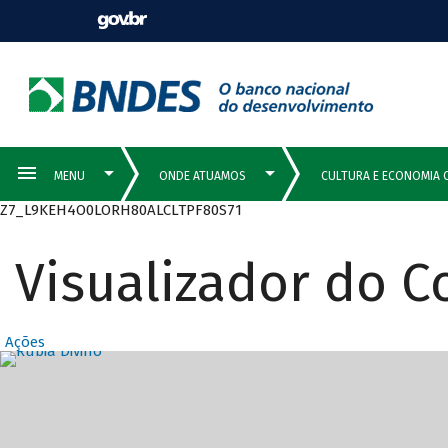
Z7_L9KEH4O0LORH80ALCLTPF80S71
Visualizador do 
Ações
Destaques Prin