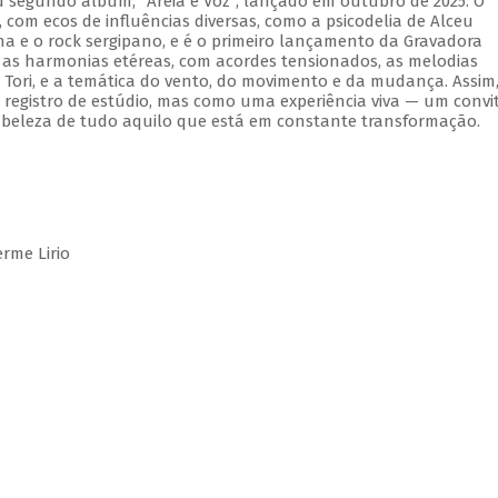
 segundo álbum, "Areia e Voz", lançado em outubro de 2025. O
om ecos de influências diversas, como a psicodelia de Alceu
na e o rock sergipano, e é o primeiro lançamento da Gravadora
 as harmonias etéreas, com acordes tensionados, as melodias
Tori, e a temática do vento, do movimento e da mudança. Assim
registro de estúdio, mas como uma experiência viva — um convi
 beleza de tudo aquilo que está em constante transformação.
rme Lirio