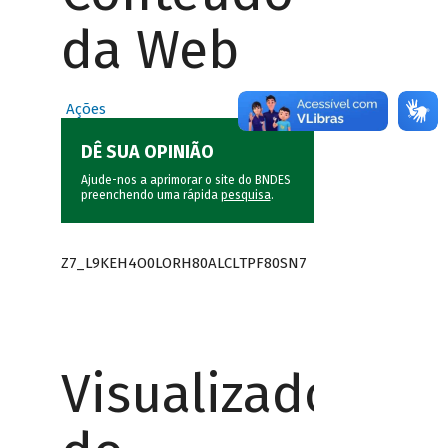
da Web
Ações
DÊ SUA OPINIÃO
Ajude-nos a aprimorar o site do BNDES
preenchendo uma rápida
pesquisa
.
Z7_L9KEH4O0LORH80ALCLTPF80SN7
Visualizador