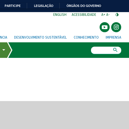
PARTICIPE
LEGISLAÇÃO
ÓRGÃOS DO GOVERNO
⁣
ENGLISH
ACESSIBILIDADE
A+
A-
NCIA
DESENVOLVIMENTO SUSTENTÁVEL
CONHECIMENTO
IMPRENSA
Busca
gem de tela