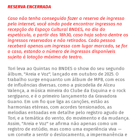
RESERVA ENCERRADA
Caso não tenha conseguido fazer a reserva de ingresso
pela internet, você ainda pode encontrar ingressos na
recepção do Espaço Cultural BNDES, no dia do
espetáculo, a partir das 18h30, caso haja sobra dentre os
ingressos reservados e não retirados. Cada pessoa
receberá apenas um ingresso com lugar marcado, se for
o caso, estando o número de ingressos disponíveis
sujeito à lotação máxima do teatro.
Tori leva ao Quintas no BNDES o show do seu segundo
álbum, "Areia e Voz", lançado em outubro de 2025. O
trabalho surge enquanto um álbum de MPB, com ecos
de influências diversas, como a psicodelia de Alceu
Valença, a música mineira do Clube da Esquina e o rock
sergipano, e é o primeiro lançamento da Gravadora
Guano. Em um fio que liga as canções, estão as
harmonias etéreas, com acordes tensionados, as
melodias entoadas em detalhe pelo registro agudo de
Tori, e a temática do vento, do movimento e da mudança.
Assim, "Areia e Voz" se afirma não apenas como um
registro de estúdio, mas como uma experiência viva —
um convite a sentir o deslocamento, a impermanência e