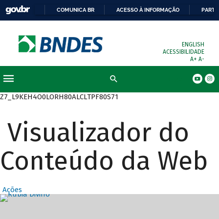
COMUNICA BR
ACESSO À INFORMAÇÃO
PARTI
ENGLISH
ACESSIBILIDADE
A+
A-
Busca
Z7_L9KEH4O0LORH80ALCLTPF80S71
Visualizador do
Conteúdo da Web
Ações
Destaques Prin