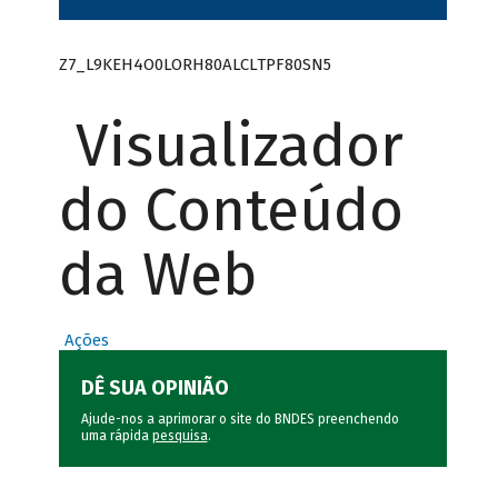
Z7_L9KEH4O0LORH80ALCLTPF80SN5
Visualizador
do Conteúdo
da Web
Ações
DÊ SUA OPINIÃO
Ajude-nos a aprimorar o site do BNDES preenchendo
uma rápida
pesquisa
.