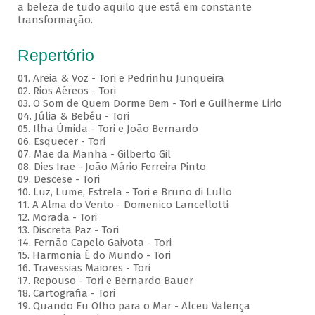
a beleza de tudo aquilo que está em constante
transformação.
Repertório
01. Areia & Voz - Tori e Pedrinhu Junqueira
02. ⁠Rios Aéreos - Tori
03. O Som de Quem Dorme Bem - Tori e Guilherme Lirio
04. Júlia & Bebéu - Tori
05. Ilha Úmida - Tori e João Bernardo
06. Esquecer - Tori
07. Mãe da Manhã - Gilberto Gil
08. Dies Irae - João Mário Ferreira Pinto
09. Descese - Tori
10. Luz, Lume, Estrela - Tori e Bruno di Lullo
11. A Alma do Vento - Domenico Lancellotti
12. Morada - Tori
13. Discreta Paz - Tori
14. Fernão Capelo Gaivota - Tori
15. Harmonia É do Mundo - Tori
16. Travessias Maiores - Tori
17. Repouso - Tori e Bernardo Bauer
⁠18. Cartografia - Tori
19. Quando Eu Olho para o Mar - Alceu Valença