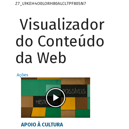
Z7_L9KEH4O0LORH80ALCLTPF80SN7
Visualizador
do Conteúdo
da Web
Ações
APOIO À CULTURA