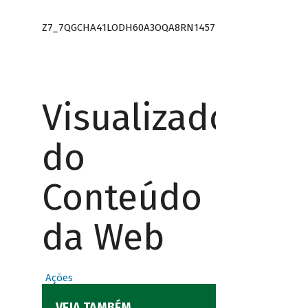
Z7_7QGCHA41LODH60A3OQA8RN1457
Visualizador
do
Conteúdo
da Web
Ações
VEJA TAMBÉM