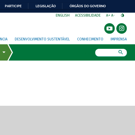
PARTICIPE
LEGISLAÇÃO
ÓRGÃOS DO GOVERNO
⁣
ENGLISH
ACESSIBILIDADE
A+
A-
NCIA
DESENVOLVIMENTO SUSTENTÁVEL
CONHECIMENTO
IMPRENSA
Busca
gem de tela