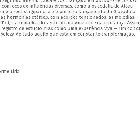
 segundo álbum, "Areia e Voz", lançado em outubro de 2025. O
om ecos de influências diversas, como a psicodelia de Alceu
na e o rock sergipano, e é o primeiro lançamento da Gravadora
 as harmonias etéreas, com acordes tensionados, as melodias
Tori, e a temática do vento, do movimento e da mudança. Assim
registro de estúdio, mas como uma experiência viva — um convi
 beleza de tudo aquilo que está em constante transformação.
rme Lirio