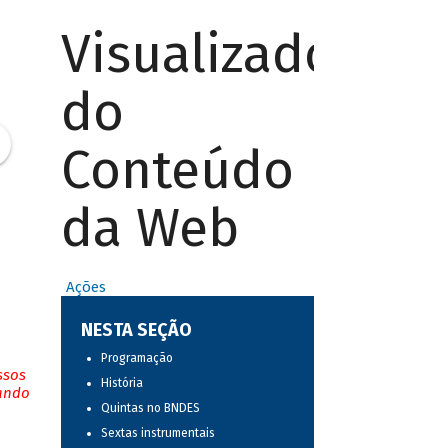
Visualizador
do
Conteúdo
da Web
Ações
NESTA SEÇÃO
Programação
ssos
História
tando
Quintas no BNDES
Sextas instrumentais