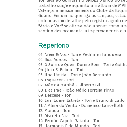
Tori leva ao Quintas no BNDES o show do seu
trabalho surge enquanto um álbum de MPB, c
Valença, a música mineira do Clube da Esqui
Guano. Em um fio que liga as canções, estão
entoadas em detalhe pelo registro agudo de 
"Areia e Voz" se afirma não apenas como um 
sentir o deslocamento, a impermanência e a
Repertório
01. Areia & Voz - Tori e Pedrinhu Junqueira
02. ⁠Rios Aéreos - Tori
03. O Som de Quem Dorme Bem - Tori e Guilhe
04. Júlia & Bebéu - Tori
05. Ilha Úmida - Tori e João Bernardo
06. Esquecer - Tori
07. Mãe da Manhã - Gilberto Gil
08. Dies Irae - João Mário Ferreira Pinto
09. Descese - Tori
10. Luz, Lume, Estrela - Tori e Bruno di Lullo
11. A Alma do Vento - Domenico Lancellotti
12. Morada - Tori
13. Discreta Paz - Tori
14. Fernão Capelo Gaivota - Tori
15. Harmonia É do Mundo - Tori