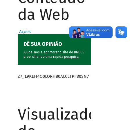
da Web
Ações
DÊ SUA OPINIÃO
Ajude-nos a aprimorar o site do BNDES
preenchendo uma rápida
pesquisa
.
Z7_L9KEH4O0LORH80ALCLTPF80SN7
Visualizador