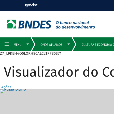
Z7_L9KEH4O0LORH80ALCLTPF80S71
Visualizador do 
Ações
Destaques Prin