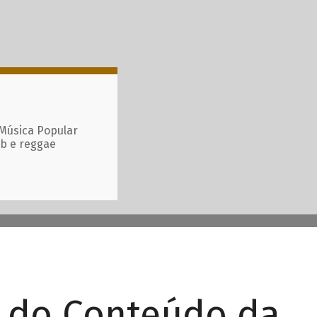
 Música Popular
ub e reggae
r do Conteúdo da