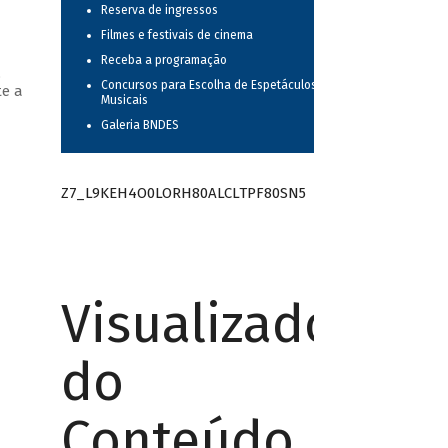
Reserva de ingressos
Filmes e festivais de cinema
Receba a programação
,
Concursos para Escolha de Espetáculos
te a
Musicais
Galeria BNDES
Z7_L9KEH4O0LORH80ALCLTPF80SN5
Visualizador
do
Conteúdo