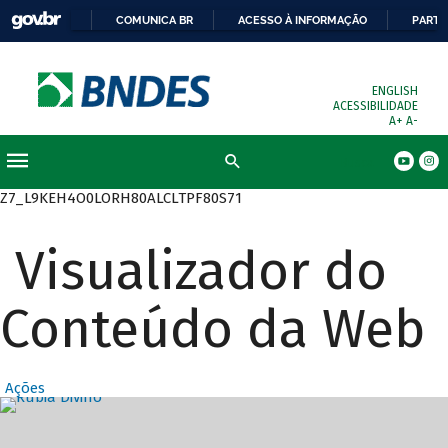
COMUNICA BR
ACESSO À INFORMAÇÃO
PARTI
ENGLISH
ACESSIBILIDADE
A+
A-
Busca
Z7_L9KEH4O0LORH80ALCLTPF80S71
Visualizador do
Conteúdo da Web
Ações
Destaques Prin