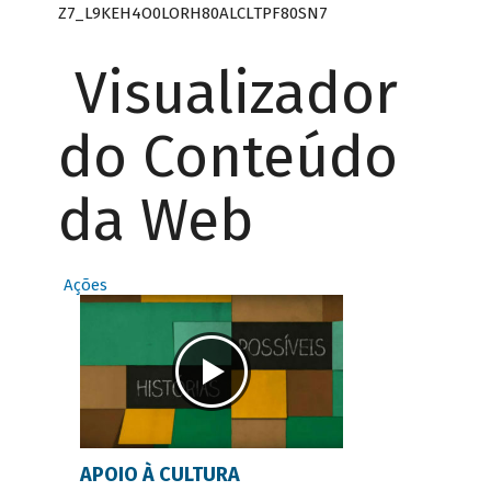
Z7_L9KEH4O0LORH80ALCLTPF80SN7
Visualizador
do Conteúdo
da Web
Ações
APOIO À CULTURA