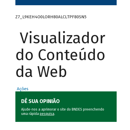
Z7_L9KEH4O0LORH80ALCLTPF80SN5
Visualizador
do Conteúdo
da Web
Ações
DÊ SUA OPINIÃO
Ajude-nos a aprimorar o site do BNDES preenchendo
uma rápida
pesquisa
.