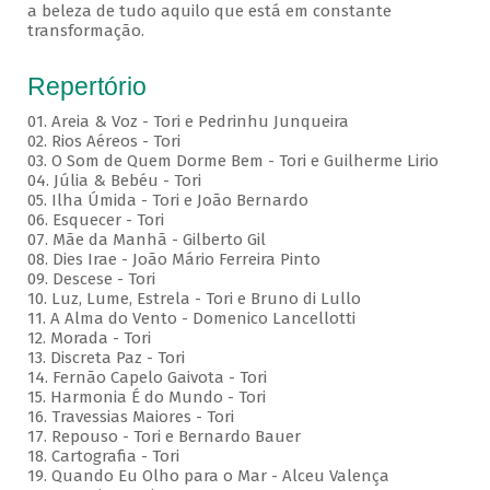
a beleza de tudo aquilo que está em constante
transformação.
Repertório
01. Areia & Voz - Tori e Pedrinhu Junqueira
02. ⁠Rios Aéreos - Tori
03. O Som de Quem Dorme Bem - Tori e Guilherme Lirio
04. Júlia & Bebéu - Tori
05. Ilha Úmida - Tori e João Bernardo
06. Esquecer - Tori
07. Mãe da Manhã - Gilberto Gil
08. Dies Irae - João Mário Ferreira Pinto
09. Descese - Tori
10. Luz, Lume, Estrela - Tori e Bruno di Lullo
11. A Alma do Vento - Domenico Lancellotti
12. Morada - Tori
13. Discreta Paz - Tori
14. Fernão Capelo Gaivota - Tori
15. Harmonia É do Mundo - Tori
16. Travessias Maiores - Tori
17. Repouso - Tori e Bernardo Bauer
⁠18. Cartografia - Tori
19. Quando Eu Olho para o Mar - Alceu Valença