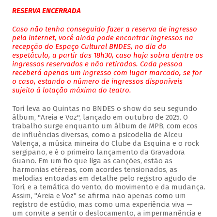
RESERVA ENCERRADA
Caso não tenha conseguido fazer a reserva de ingresso
pela internet, você ainda pode encontrar ingressos na
recepção do Espaço Cultural BNDES, no dia do
espetáculo, a partir das 18h30, caso haja sobra dentre os
ingressos reservados e não retirados. Cada pessoa
receberá apenas um ingresso com lugar marcado, se for
o caso, estando o número de ingressos disponíveis
sujeito à lotação máxima do teatro.
Tori leva ao Quintas no BNDES o show do seu segundo
álbum, "Areia e Voz", lançado em outubro de 2025. O
trabalho surge enquanto um álbum de MPB, com ecos
de influências diversas, como a psicodelia de Alceu
Valença, a música mineira do Clube da Esquina e o rock
sergipano, e é o primeiro lançamento da Gravadora
Guano. Em um fio que liga as canções, estão as
harmonias etéreas, com acordes tensionados, as
melodias entoadas em detalhe pelo registro agudo de
Tori, e a temática do vento, do movimento e da mudança.
Assim, "Areia e Voz" se afirma não apenas como um
registro de estúdio, mas como uma experiência viva —
um convite a sentir o deslocamento, a impermanência e