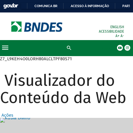
COMUNICA BR
ACESSO À INFORMAÇÃO
PARTI
ENGLISH
ACESSIBILIDADE
A+
A-
Busca
Z7_L9KEH4O0LORH80ALCLTPF80S71
Visualizador do
Conteúdo da Web
Ações
Destaques Prin