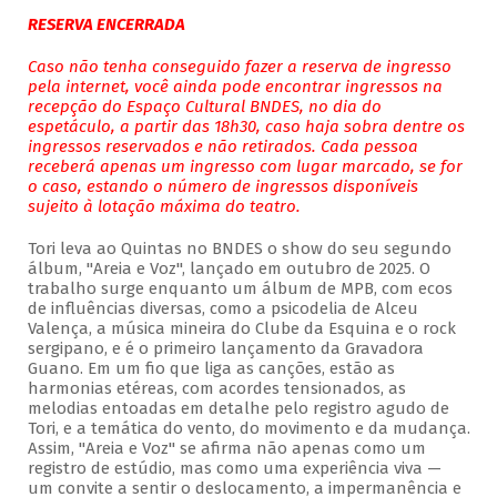
RESERVA ENCERRADA
Caso não tenha conseguido fazer a reserva de ingresso
pela internet, você ainda pode encontrar ingressos na
recepção do Espaço Cultural BNDES, no dia do
espetáculo, a partir das 18h30, caso haja sobra dentre os
ingressos reservados e não retirados. Cada pessoa
receberá apenas um ingresso com lugar marcado, se for
o caso, estando o número de ingressos disponíveis
sujeito à lotação máxima do teatro.
Tori leva ao Quintas no BNDES o show do seu segundo
álbum, "Areia e Voz", lançado em outubro de 2025. O
trabalho surge enquanto um álbum de MPB, com ecos
de influências diversas, como a psicodelia de Alceu
Valença, a música mineira do Clube da Esquina e o rock
sergipano, e é o primeiro lançamento da Gravadora
Guano. Em um fio que liga as canções, estão as
harmonias etéreas, com acordes tensionados, as
melodias entoadas em detalhe pelo registro agudo de
Tori, e a temática do vento, do movimento e da mudança.
Assim, "Areia e Voz" se afirma não apenas como um
registro de estúdio, mas como uma experiência viva —
um convite a sentir o deslocamento, a impermanência e