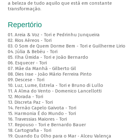
a beleza de tudo aquilo que está em constante
transformação.
Repertório
01. Areia & Voz - Tori e Pedrinhu Junqueira
02. ⁠Rios Aéreos - Tori
03. O Som de Quem Dorme Bem - Tori e Guilherme Lirio
04. Júlia & Bebéu - Tori
05. Ilha Úmida - Tori e João Bernardo
06. Esquecer - Tori
07. Mãe da Manhã - Gilberto Gil
08. Dies Irae - João Mário Ferreira Pinto
09. Descese - Tori
10. Luz, Lume, Estrela - Tori e Bruno di Lullo
11. A Alma do Vento - Domenico Lancellotti
12. Morada - Tori
13. Discreta Paz - Tori
14. Fernão Capelo Gaivota - Tori
15. Harmonia É do Mundo - Tori
16. Travessias Maiores - Tori
17. Repouso - Tori e Bernardo Bauer
⁠18. Cartografia - Tori
19. Quando Eu Olho para o Mar - Alceu Valença