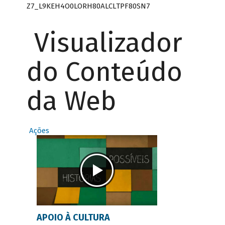
Z7_L9KEH4O0LORH80ALCLTPF80SN7
Visualizador
do Conteúdo
da Web
Ações
APOIO À CULTURA