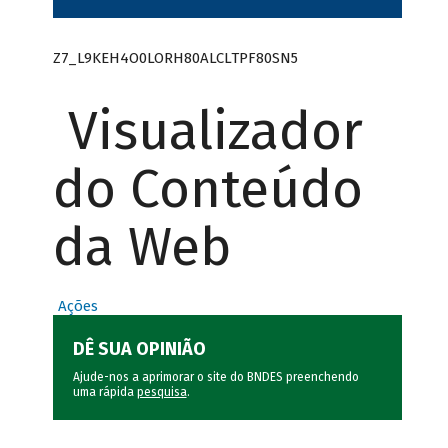
Z7_L9KEH4O0LORH80ALCLTPF80SN5
Visualizador
do Conteúdo
da Web
Ações
DÊ SUA OPINIÃO
Ajude-nos a aprimorar o site do BNDES preenchendo
uma rápida
pesquisa
.