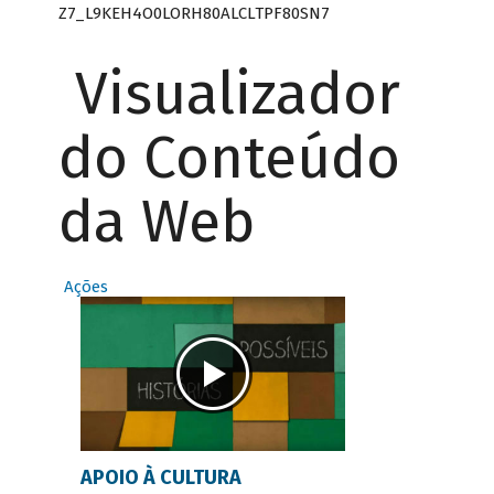
Z7_L9KEH4O0LORH80ALCLTPF80SN7
Visualizador
do Conteúdo
da Web
Ações
APOIO À CULTURA