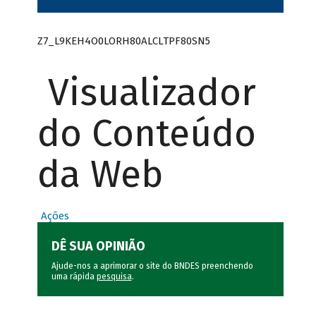
Z7_L9KEH4O0LORH80ALCLTPF80SN5
Visualizador
do Conteúdo
da Web
Ações
DÊ SUA OPINIÃO
Ajude-nos a aprimorar o site do BNDES preenchendo
uma rápida
pesquisa
.