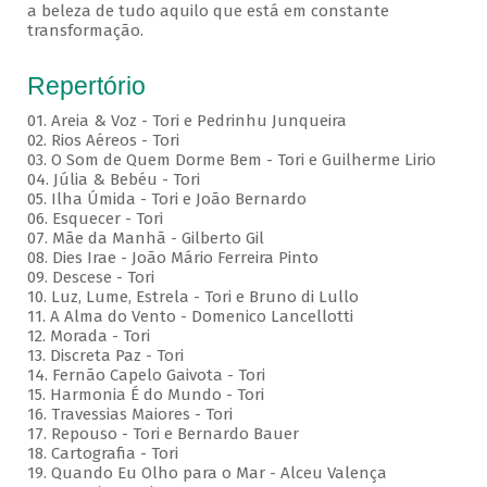
a beleza de tudo aquilo que está em constante
transformação.
Repertório
01. Areia & Voz - Tori e Pedrinhu Junqueira
02. ⁠Rios Aéreos - Tori
03. O Som de Quem Dorme Bem - Tori e Guilherme Lirio
04. Júlia & Bebéu - Tori
05. Ilha Úmida - Tori e João Bernardo
06. Esquecer - Tori
07. Mãe da Manhã - Gilberto Gil
08. Dies Irae - João Mário Ferreira Pinto
09. Descese - Tori
10. Luz, Lume, Estrela - Tori e Bruno di Lullo
11. A Alma do Vento - Domenico Lancellotti
12. Morada - Tori
13. Discreta Paz - Tori
14. Fernão Capelo Gaivota - Tori
15. Harmonia É do Mundo - Tori
16. Travessias Maiores - Tori
17. Repouso - Tori e Bernardo Bauer
⁠18. Cartografia - Tori
19. Quando Eu Olho para o Mar - Alceu Valença