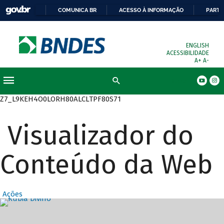
COMUNICA BR
ACESSO À INFORMAÇÃO
PARTI
ENGLISH
ACESSIBILIDADE
A+
A-
Busca
Z7_L9KEH4O0LORH80ALCLTPF80S71
Visualizador do
Conteúdo da Web
Ações
Destaques Prin