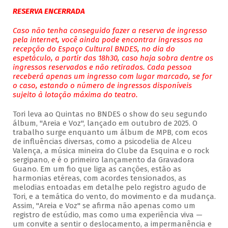
RESERVA ENCERRADA
Caso não tenha conseguido fazer a reserva de ingresso
pela internet, você ainda pode encontrar ingressos na
recepção do Espaço Cultural BNDES, no dia do
espetáculo, a partir das 18h30, caso haja sobra dentre os
ingressos reservados e não retirados. Cada pessoa
receberá apenas um ingresso com lugar marcado, se for
o caso, estando o número de ingressos disponíveis
sujeito à lotação máxima do teatro.
Tori leva ao Quintas no BNDES o show do seu segundo
álbum, "Areia e Voz", lançado em outubro de 2025. O
trabalho surge enquanto um álbum de MPB, com ecos
de influências diversas, como a psicodelia de Alceu
Valença, a música mineira do Clube da Esquina e o rock
sergipano, e é o primeiro lançamento da Gravadora
Guano. Em um fio que liga as canções, estão as
harmonias etéreas, com acordes tensionados, as
melodias entoadas em detalhe pelo registro agudo de
Tori, e a temática do vento, do movimento e da mudança.
Assim, "Areia e Voz" se afirma não apenas como um
registro de estúdio, mas como uma experiência viva —
um convite a sentir o deslocamento, a impermanência e