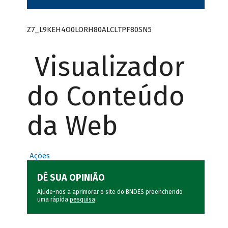
Z7_L9KEH4O0LORH80ALCLTPF80SN5
Visualizador
do Conteúdo
da Web
Ações
DÊ SUA OPINIÃO
Ajude-nos a aprimorar o site do BNDES preenchendo
uma rápida
pesquisa
.