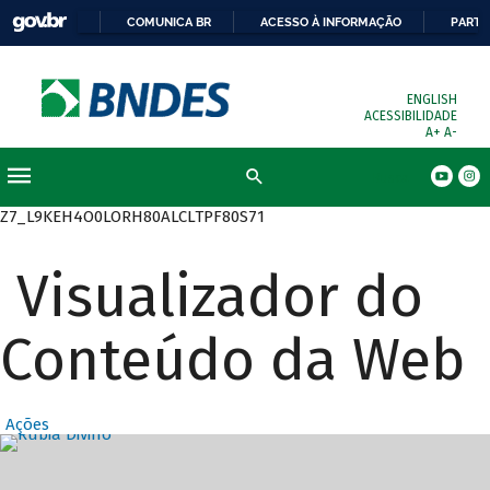
COMUNICA BR
ACESSO À INFORMAÇÃO
PARTI
ENGLISH
ACESSIBILIDADE
A+
A-
Busca
Z7_L9KEH4O0LORH80ALCLTPF80S71
Visualizador do
Conteúdo da Web
Ações
Destaques Prin