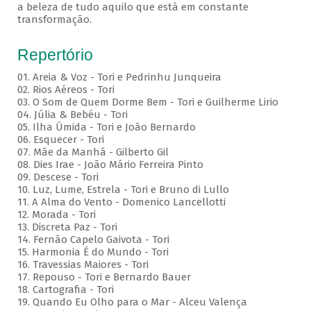
a beleza de tudo aquilo que está em constante
transformação.
Repertório
01. Areia & Voz - Tori e Pedrinhu Junqueira
02. ⁠Rios Aéreos - Tori
03. O Som de Quem Dorme Bem - Tori e Guilherme Lirio
04. Júlia & Bebéu - Tori
05. Ilha Úmida - Tori e João Bernardo
06. Esquecer - Tori
07. Mãe da Manhã - Gilberto Gil
08. Dies Irae - João Mário Ferreira Pinto
09. Descese - Tori
10. Luz, Lume, Estrela - Tori e Bruno di Lullo
11. A Alma do Vento - Domenico Lancellotti
12. Morada - Tori
13. Discreta Paz - Tori
14. Fernão Capelo Gaivota - Tori
15. Harmonia É do Mundo - Tori
16. Travessias Maiores - Tori
17. Repouso - Tori e Bernardo Bauer
⁠18. Cartografia - Tori
19. Quando Eu Olho para o Mar - Alceu Valença