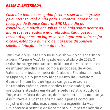
RESERVA ENCERRADA
Caso não tenha conseguido fazer a reserva de ingresso
pela internet, você ainda pode encontrar ingressos na
recepção do Espaço Cultural BNDES, no dia do
espetáculo, a partir das 18h30, caso haja sobra dentre os
ingressos reservados e não retirados. Cada pessoa
receberá apenas um ingresso com lugar marcado, se for
o caso, estando o número de ingressos disponíveis
sujeito à lotação máxima do teatro.
Tori leva ao Quintas no BNDES o show do seu segundo
álbum, "Areia e Voz", lançado em outubro de 2025. O
trabalho surge enquanto um álbum de MPB, com ecos
de influências diversas, como a psicodelia de Alceu
Valença, a música mineira do Clube da Esquina e o rock
sergipano, e é o primeiro lançamento da Gravadora
Guano. Em um fio que liga as canções, estão as
harmonias etéreas, com acordes tensionados, as
melodias entoadas em detalhe pelo registro agudo de
Tori, e a temática do vento, do movimento e da mudança.
Assim, "Areia e Voz" se afirma não apenas como um
registro de estúdio, mas como uma experiência viva —
um convite a sentir o deslocamento, a impermanência e