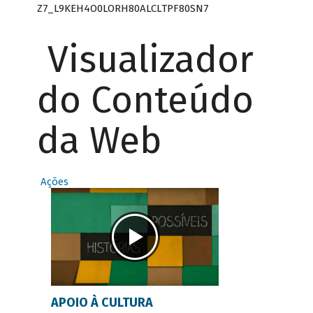
Z7_L9KEH4O0LORH80ALCLTPF80SN7
Visualizador
do Conteúdo
da Web
Ações
APOIO À CULTURA