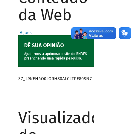
da Web
Ações
DÊ SUA OPINIÃO
Ajude-nos a aprimorar o site do BNDES
preenchendo uma rápida
pesquisa
.
Z7_L9KEH4O0LORH80ALCLTPF80SN7
Visualizador