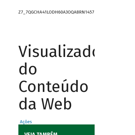
Z7_7QGCHA41LODH60A3OQA8RN1457
Visualizador
do
Conteúdo
da Web
Ações
VEJA TAMBÉM