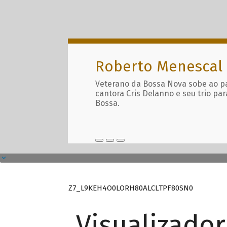
Roberto Menescal
Veterano da Bossa Nova sobe ao p
cantora Cris Delanno e seu trio par
Bossa.
Z7_L9KEH4O0LORH80ALCLTPF80SN0
Visualizado