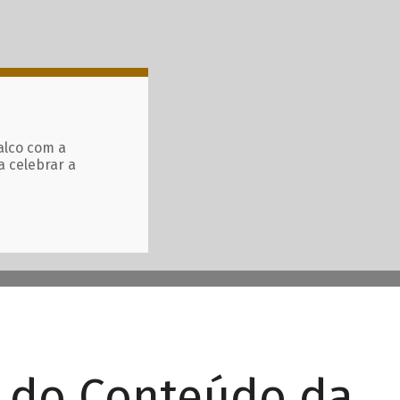
alco com a
a celebrar a
r do Conteúdo da