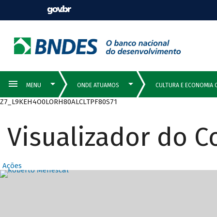
Z7_L9KEH4O0LORH80ALCLTPF80S71
Visualizador do 
Ações
Destaques Prin