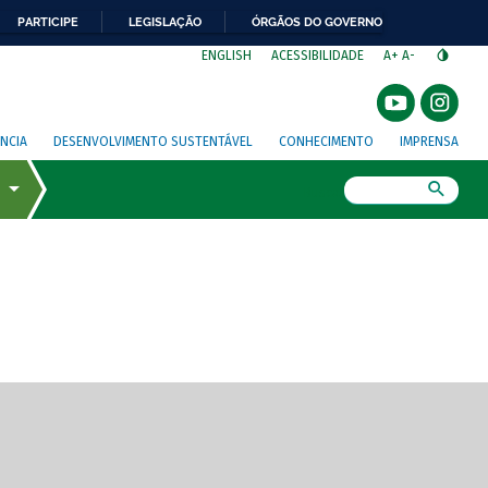
PARTICIPE
LEGISLAÇÃO
ÓRGÃOS DO GOVERNO
⁣
ENGLISH
ACESSIBILIDADE
A+
A-
NCIA
DESENVOLVIMENTO SUSTENTÁVEL
CONHECIMENTO
IMPRENSA
Busca
gem de tela