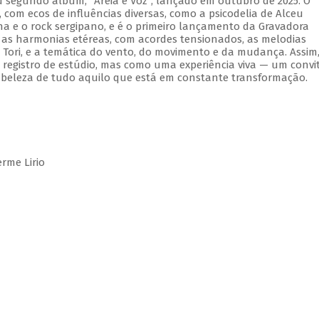
 segundo álbum, "Areia e Voz", lançado em outubro de 2025. O
om ecos de influências diversas, como a psicodelia de Alceu
na e o rock sergipano, e é o primeiro lançamento da Gravadora
 as harmonias etéreas, com acordes tensionados, as melodias
Tori, e a temática do vento, do movimento e da mudança. Assim
registro de estúdio, mas como uma experiência viva — um convi
 beleza de tudo aquilo que está em constante transformação.
rme Lirio