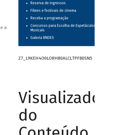
Reserva de ingressos
Filmes e festivais de cinema
Receba a programação
,
Concursos para Escolha de Espetáculos
te a
Musicais
Galeria BNDES
Z7_L9KEH4O0LORH80ALCLTPF80SN5
Visualizador
do
Conteúdo