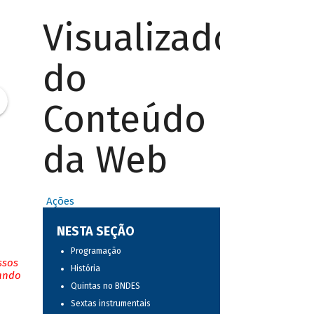
Visualizador
do
Conteúdo
da Web
Ações
NESTA SEÇÃO
Programação
ssos
História
tando
Quintas no BNDES
Sextas instrumentais