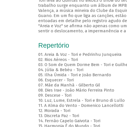
Tori leva ao Quintas no BNDES o show do seu
trabalho surge enquanto um álbum de MPB, c
Valença, a música mineira do Clube da Esqui
Guano. Em um fio que liga as canções, estão
entoadas em detalhe pelo registro agudo de 
"Areia e Voz" se afirma não apenas como um 
sentir o deslocamento, a impermanência e a
Repertório
01. Areia & Voz - Tori e Pedrinhu Junqueira
02. ⁠Rios Aéreos - Tori
03. O Som de Quem Dorme Bem - Tori e Guilhe
04. Júlia & Bebéu - Tori
05. Ilha Úmida - Tori e João Bernardo
06. Esquecer - Tori
07. Mãe da Manhã - Gilberto Gil
08. Dies Irae - João Mário Ferreira Pinto
09. Descese - Tori
10. Luz, Lume, Estrela - Tori e Bruno di Lullo
11. A Alma do Vento - Domenico Lancellotti
12. Morada - Tori
13. Discreta Paz - Tori
14. Fernão Capelo Gaivota - Tori
15. Harmonia É do Mundo - Tori