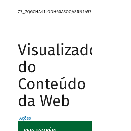
Z7_7QGCHA41LODH60A3OQA8RN1457
Visualizador
do
Conteúdo
da Web
Ações
VEJA TAMBÉM