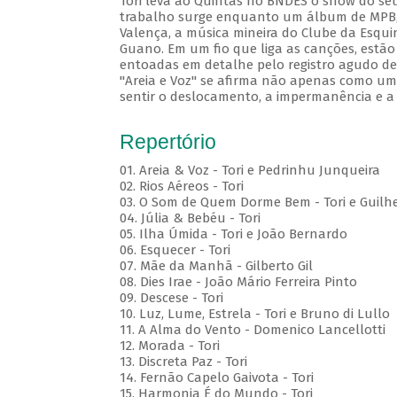
Tori leva ao Quintas no BNDES o show do seu
trabalho surge enquanto um álbum de MPB, c
Valença, a música mineira do Clube da Esqui
Guano. Em um fio que liga as canções, estão
entoadas em detalhe pelo registro agudo de 
"Areia e Voz" se afirma não apenas como um 
sentir o deslocamento, a impermanência e a
Repertório
01. Areia & Voz - Tori e Pedrinhu Junqueira
02. ⁠Rios Aéreos - Tori
03. O Som de Quem Dorme Bem - Tori e Guilhe
04. Júlia & Bebéu - Tori
05. Ilha Úmida - Tori e João Bernardo
06. Esquecer - Tori
07. Mãe da Manhã - Gilberto Gil
08. Dies Irae - João Mário Ferreira Pinto
09. Descese - Tori
10. Luz, Lume, Estrela - Tori e Bruno di Lullo
11. A Alma do Vento - Domenico Lancellotti
12. Morada - Tori
13. Discreta Paz - Tori
14. Fernão Capelo Gaivota - Tori
15. Harmonia É do Mundo - Tori