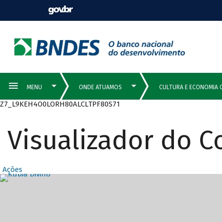
Z7_L9KEH4O0LORH80ALCLTPF80S71
Visualizador do 
Ações
Destaques Prin