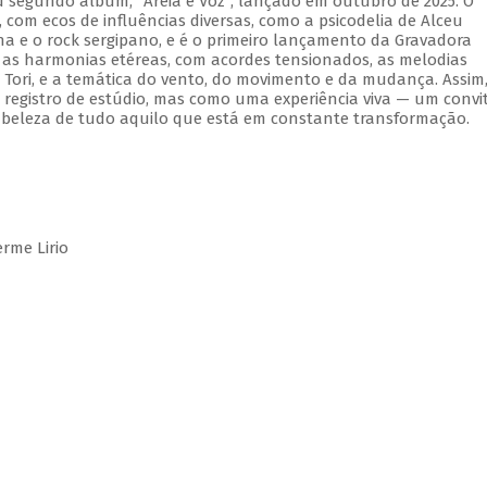
 segundo álbum, "Areia e Voz", lançado em outubro de 2025. O
om ecos de influências diversas, como a psicodelia de Alceu
na e o rock sergipano, e é o primeiro lançamento da Gravadora
 as harmonias etéreas, com acordes tensionados, as melodias
Tori, e a temática do vento, do movimento e da mudança. Assim
registro de estúdio, mas como uma experiência viva — um convi
 beleza de tudo aquilo que está em constante transformação.
rme Lirio