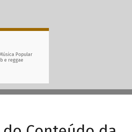
 Música Popular
ub e reggae
r do Conteúdo da