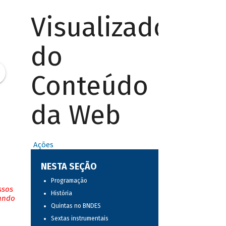
Visualizador
do
Conteúdo
da Web
Ações
NESTA SEÇÃO
Programação
ssos
História
tando
Quintas no BNDES
Sextas instrumentais