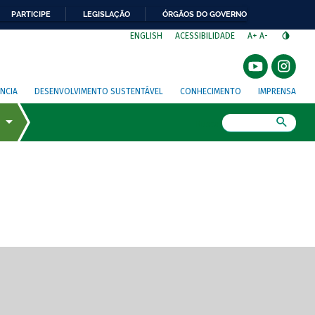
PARTICIPE
LEGISLAÇÃO
ÓRGÃOS DO GOVERNO
⁣
ENGLISH
ACESSIBILIDADE
A+
A-
NCIA
DESENVOLVIMENTO SUSTENTÁVEL
CONHECIMENTO
IMPRENSA
Busca
gem de tela