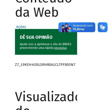
da Web
Ações
DÊ SUA OPINIÃO
Ajude-nos a aprimorar o site do BNDES
preenchendo uma rápida
pesquisa
.
Z7_L9KEH4O0LORH80ALCLTPF80SN7
Visualizador