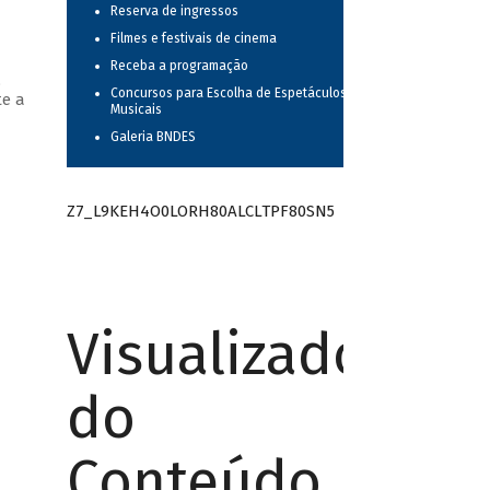
Reserva de ingressos
Filmes e festivais de cinema
Receba a programação
,
Concursos para Escolha de Espetáculos
te a
Musicais
Galeria BNDES
Z7_L9KEH4O0LORH80ALCLTPF80SN5
Visualizador
do
Conteúdo