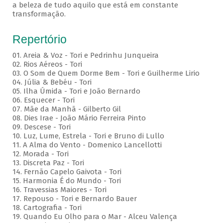
a beleza de tudo aquilo que está em constante
transformação.
Repertório
01. Areia & Voz - Tori e Pedrinhu Junqueira
02. ⁠Rios Aéreos - Tori
03. O Som de Quem Dorme Bem - Tori e Guilherme Lirio
04. Júlia & Bebéu - Tori
05. Ilha Úmida - Tori e João Bernardo
06. Esquecer - Tori
07. Mãe da Manhã - Gilberto Gil
08. Dies Irae - João Mário Ferreira Pinto
09. Descese - Tori
10. Luz, Lume, Estrela - Tori e Bruno di Lullo
11. A Alma do Vento - Domenico Lancellotti
12. Morada - Tori
13. Discreta Paz - Tori
14. Fernão Capelo Gaivota - Tori
15. Harmonia É do Mundo - Tori
16. Travessias Maiores - Tori
17. Repouso - Tori e Bernardo Bauer
⁠18. Cartografia - Tori
19. Quando Eu Olho para o Mar - Alceu Valença