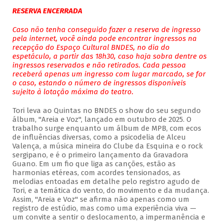
RESERVA ENCERRADA
Caso não tenha conseguido fazer a reserva de ingresso
pela internet, você ainda pode encontrar ingressos na
recepção do Espaço Cultural BNDES, no dia do
espetáculo, a partir das 18h30, caso haja sobra dentre os
ingressos reservados e não retirados. Cada pessoa
receberá apenas um ingresso com lugar marcado, se for
o caso, estando o número de ingressos disponíveis
sujeito à lotação máxima do teatro.
Tori leva ao Quintas no BNDES o show do seu segundo
álbum, "Areia e Voz", lançado em outubro de 2025. O
trabalho surge enquanto um álbum de MPB, com ecos
de influências diversas, como a psicodelia de Alceu
Valença, a música mineira do Clube da Esquina e o rock
sergipano, e é o primeiro lançamento da Gravadora
Guano. Em um fio que liga as canções, estão as
harmonias etéreas, com acordes tensionados, as
melodias entoadas em detalhe pelo registro agudo de
Tori, e a temática do vento, do movimento e da mudança.
Assim, "Areia e Voz" se afirma não apenas como um
registro de estúdio, mas como uma experiência viva —
um convite a sentir o deslocamento, a impermanência e