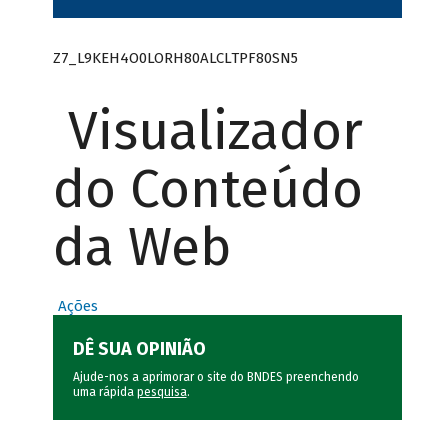
Z7_L9KEH4O0LORH80ALCLTPF80SN5
Visualizador
do Conteúdo
da Web
Ações
DÊ SUA OPINIÃO
Ajude-nos a aprimorar o site do BNDES preenchendo
uma rápida
pesquisa
.