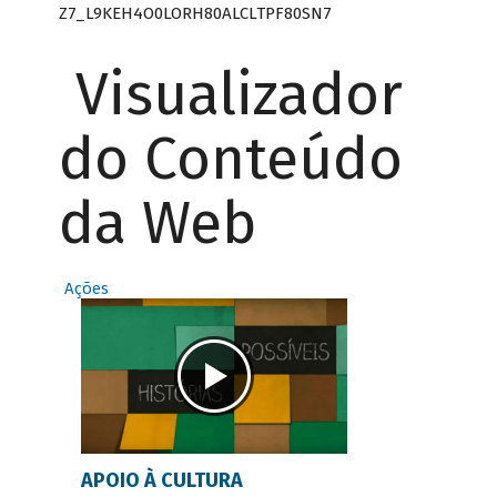
Z7_L9KEH4O0LORH80ALCLTPF80SN7
Visualizador
do Conteúdo
da Web
Ações
APOIO À CULTURA