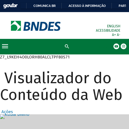
COMUNICA BR
ACESSO À INFORMAÇÃO
PARTI
ENGLISH
ACESSIBILIDADE
A+
A-
Busca
Z7_L9KEH4O0LORH80ALCLTPF80S71
Visualizador do
Conteúdo da Web
Ações
Destaques Prin