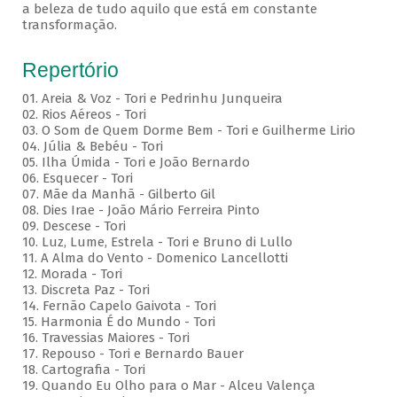
a beleza de tudo aquilo que está em constante
transformação.
Repertório
01. Areia & Voz - Tori e Pedrinhu Junqueira
02. ⁠Rios Aéreos - Tori
03. O Som de Quem Dorme Bem - Tori e Guilherme Lirio
04. Júlia & Bebéu - Tori
05. Ilha Úmida - Tori e João Bernardo
06. Esquecer - Tori
07. Mãe da Manhã - Gilberto Gil
08. Dies Irae - João Mário Ferreira Pinto
09. Descese - Tori
10. Luz, Lume, Estrela - Tori e Bruno di Lullo
11. A Alma do Vento - Domenico Lancellotti
12. Morada - Tori
13. Discreta Paz - Tori
14. Fernão Capelo Gaivota - Tori
15. Harmonia É do Mundo - Tori
16. Travessias Maiores - Tori
17. Repouso - Tori e Bernardo Bauer
⁠18. Cartografia - Tori
19. Quando Eu Olho para o Mar - Alceu Valença