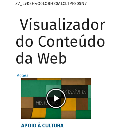
Z7_L9KEH4O0LORH80ALCLTPF80SN7
Visualizador
do Conteúdo
da Web
Ações
APOIO À CULTURA