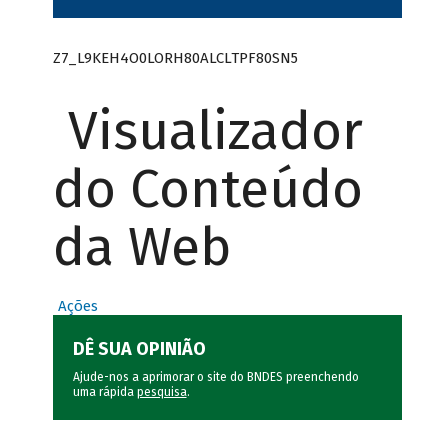
Z7_L9KEH4O0LORH80ALCLTPF80SN5
Visualizador
do Conteúdo
da Web
Ações
DÊ SUA OPINIÃO
Ajude-nos a aprimorar o site do BNDES preenchendo
uma rápida
pesquisa
.