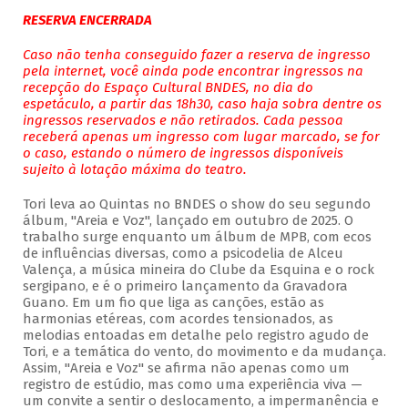
RESERVA ENCERRADA
Caso não tenha conseguido fazer a reserva de ingresso
pela internet, você ainda pode encontrar ingressos na
recepção do Espaço Cultural BNDES, no dia do
espetáculo, a partir das 18h30, caso haja sobra dentre os
ingressos reservados e não retirados. Cada pessoa
receberá apenas um ingresso com lugar marcado, se for
o caso, estando o número de ingressos disponíveis
sujeito à lotação máxima do teatro.
Tori leva ao Quintas no BNDES o show do seu segundo
álbum, "Areia e Voz", lançado em outubro de 2025. O
trabalho surge enquanto um álbum de MPB, com ecos
de influências diversas, como a psicodelia de Alceu
Valença, a música mineira do Clube da Esquina e o rock
sergipano, e é o primeiro lançamento da Gravadora
Guano. Em um fio que liga as canções, estão as
harmonias etéreas, com acordes tensionados, as
melodias entoadas em detalhe pelo registro agudo de
Tori, e a temática do vento, do movimento e da mudança.
Assim, "Areia e Voz" se afirma não apenas como um
registro de estúdio, mas como uma experiência viva —
um convite a sentir o deslocamento, a impermanência e