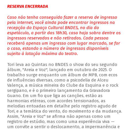
RESERVA ENCERRADA
Caso não tenha conseguido fazer a reserva de ingresso
pela internet, você ainda pode encontrar ingressos na
recepção do Espaço Cultural BNDES, no dia do
espetáculo, a partir das 18h30, caso haja sobra dentre os
ingressos reservados e não retirados. Cada pessoa
receberá apenas um ingresso com lugar marcado, se for
o caso, estando o número de ingressos disponíveis
sujeito à lotação máxima do teatro.
Tori leva ao Quintas no BNDES o show do seu segundo
álbum, "Areia e Voz", lançado em outubro de 2025. O
trabalho surge enquanto um álbum de MPB, com ecos
de influências diversas, como a psicodelia de Alceu
Valença, a música mineira do Clube da Esquina e o rock
sergipano, e é o primeiro lançamento da Gravadora
Guano. Em um fio que liga as canções, estão as
harmonias etéreas, com acordes tensionados, as
melodias entoadas em detalhe pelo registro agudo de
Tori, e a temática do vento, do movimento e da mudança.
Assim, "Areia e Voz" se afirma não apenas como um
registro de estúdio, mas como uma experiência viva —
um convite a sentir o deslocamento, a impermanência e