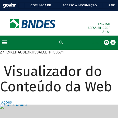
COMUNICA BR
ACESSO À INFORMAÇÃO
PARTI
ENGLISH
ACESSIBILIDADE
A+
A-
Busca
Z7_L9KEH4O0LORH80ALCLTPF80S71
Visualizador do
Conteúdo da Web
Ações
Destaques Prin