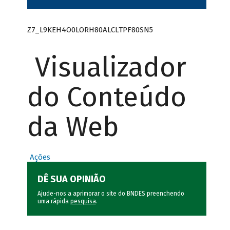
Z7_L9KEH4O0LORH80ALCLTPF80SN5
Visualizador
do Conteúdo
da Web
Ações
DÊ SUA OPINIÃO
Ajude-nos a aprimorar o site do BNDES preenchendo
uma rápida
pesquisa
.