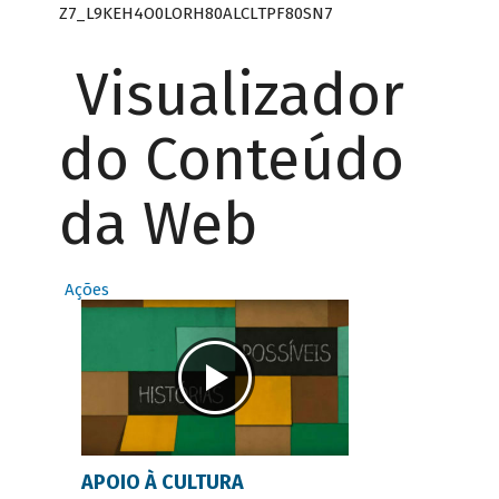
Z7_L9KEH4O0LORH80ALCLTPF80SN7
Visualizador
do Conteúdo
da Web
Ações
APOIO À CULTURA