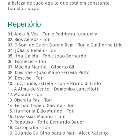
a beleza de tudo aquilo que está em constante
transformação.
Repertório
01. Areia & Voz - Tori e Pedrinhu Junqueira
02. ⁠Rios Aéreos - Tori
03. O Som de Quem Dorme Bem - Tori e Guilherme Lirio
04. Júlia & Bebéu - Tori
05. Ilha Úmida - Tori e João Bernardo
06. Esquecer - Tori
07. Mãe da Manhã - Gilberto Gil
08. Dies Irae - João Mário Ferreira Pinto
09. Descese - Tori
10. Luz, Lume, Estrela - Tori e Bruno di Lullo
11. A Alma do Vento - Domenico Lancellotti
12. Morada - Tori
13. Discreta Paz - Tori
14. Fernão Capelo Gaivota - Tori
15. Harmonia É do Mundo - Tori
16. Travessias Maiores - Tori
17. Repouso - Tori e Bernardo Bauer
⁠18. Cartografia - Tori
19. Quando Eu Olho para o Mar - Alceu Valença