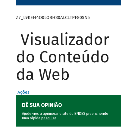
Z7_L9KEH4O0LORH80ALCLTPF80SN5
Visualizador
do Conteúdo
da Web
Ações
DÊ SUA OPINIÃO
Ajude-nos a aprimorar o site do BNDES preenchendo
uma rápida
pesquisa
.