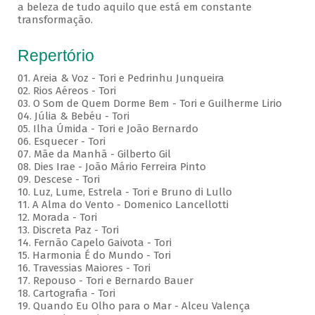
a beleza de tudo aquilo que está em constante
transformação.
Repertório
01. Areia & Voz - Tori e Pedrinhu Junqueira
02. ⁠Rios Aéreos - Tori
03. O Som de Quem Dorme Bem - Tori e Guilherme Lirio
04. Júlia & Bebéu - Tori
05. Ilha Úmida - Tori e João Bernardo
06. Esquecer - Tori
07. Mãe da Manhã - Gilberto Gil
08. Dies Irae - João Mário Ferreira Pinto
09. Descese - Tori
10. Luz, Lume, Estrela - Tori e Bruno di Lullo
11. A Alma do Vento - Domenico Lancellotti
12. Morada - Tori
13. Discreta Paz - Tori
14. Fernão Capelo Gaivota - Tori
15. Harmonia É do Mundo - Tori
16. Travessias Maiores - Tori
17. Repouso - Tori e Bernardo Bauer
⁠18. Cartografia - Tori
19. Quando Eu Olho para o Mar - Alceu Valença