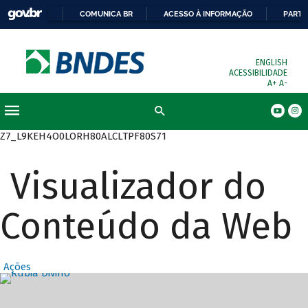
COMUNICA BR
ACESSO À INFORMAÇÃO
PARTI
ENGLISH
ACESSIBILIDADE
A+
A-
Busca
Z7_L9KEH4O0LORH80ALCLTPF80S71
Visualizador do
Conteúdo da Web
Ações
Destaques Prin