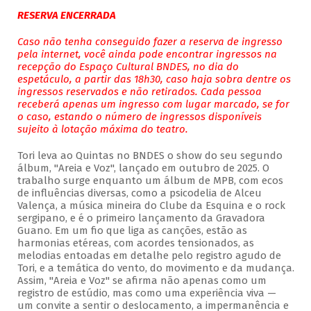
RESERVA ENCERRADA
Caso não tenha conseguido fazer a reserva de ingresso
pela internet, você ainda pode encontrar ingressos na
recepção do Espaço Cultural BNDES, no dia do
espetáculo, a partir das 18h30, caso haja sobra dentre os
ingressos reservados e não retirados. Cada pessoa
receberá apenas um ingresso com lugar marcado, se for
o caso, estando o número de ingressos disponíveis
sujeito à lotação máxima do teatro.
Tori leva ao Quintas no BNDES o show do seu segundo
álbum, "Areia e Voz", lançado em outubro de 2025. O
trabalho surge enquanto um álbum de MPB, com ecos
de influências diversas, como a psicodelia de Alceu
Valença, a música mineira do Clube da Esquina e o rock
sergipano, e é o primeiro lançamento da Gravadora
Guano. Em um fio que liga as canções, estão as
harmonias etéreas, com acordes tensionados, as
melodias entoadas em detalhe pelo registro agudo de
Tori, e a temática do vento, do movimento e da mudança.
Assim, "Areia e Voz" se afirma não apenas como um
registro de estúdio, mas como uma experiência viva —
um convite a sentir o deslocamento, a impermanência e