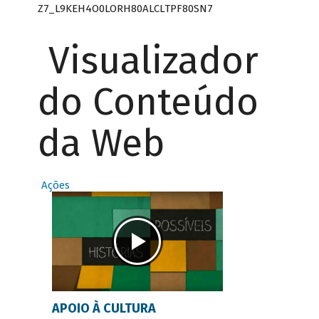
Z7_L9KEH4O0LORH80ALCLTPF80SN7
Visualizador
do Conteúdo
da Web
Ações
APOIO À CULTURA