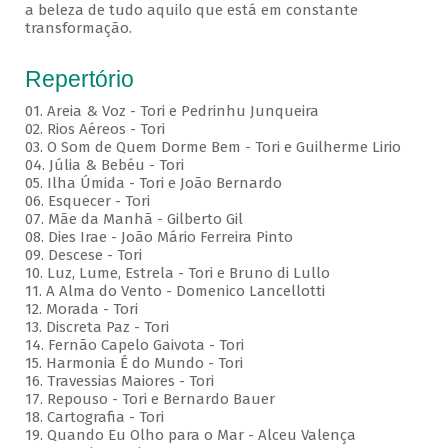
a beleza de tudo aquilo que está em constante
transformação.
Repertório
01. Areia & Voz - Tori e Pedrinhu Junqueira
02. ⁠Rios Aéreos - Tori
03. O Som de Quem Dorme Bem - Tori e Guilherme Lirio
04. Júlia & Bebéu - Tori
05. Ilha Úmida - Tori e João Bernardo
06. Esquecer - Tori
07. Mãe da Manhã - Gilberto Gil
08. Dies Irae - João Mário Ferreira Pinto
09. Descese - Tori
10. Luz, Lume, Estrela - Tori e Bruno di Lullo
11. A Alma do Vento - Domenico Lancellotti
12. Morada - Tori
13. Discreta Paz - Tori
14. Fernão Capelo Gaivota - Tori
15. Harmonia É do Mundo - Tori
16. Travessias Maiores - Tori
17. Repouso - Tori e Bernardo Bauer
⁠18. Cartografia - Tori
19. Quando Eu Olho para o Mar - Alceu Valença