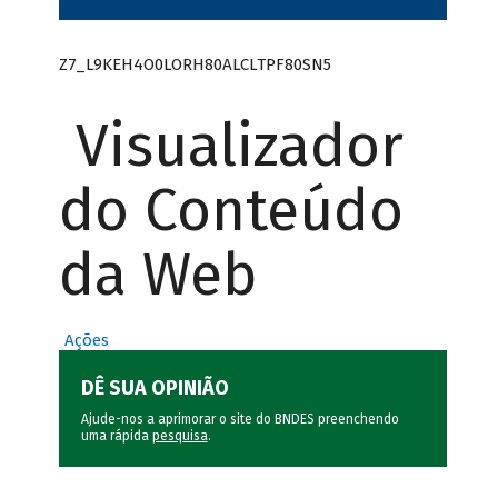
Z7_L9KEH4O0LORH80ALCLTPF80SN5
Visualizador
do Conteúdo
da Web
Ações
DÊ SUA OPINIÃO
Ajude-nos a aprimorar o site do BNDES preenchendo
uma rápida
pesquisa
.