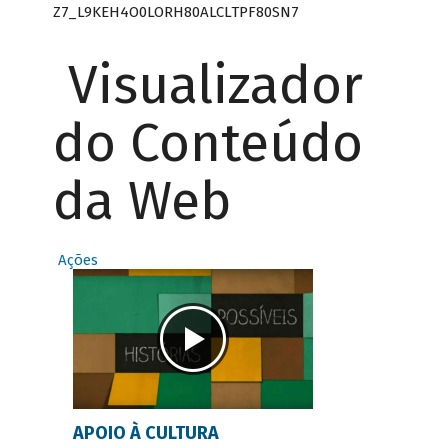
Z7_L9KEH4O0LORH80ALCLTPF80SN7
Visualizador
do Conteúdo
da Web
Ações
APOIO À CULTURA