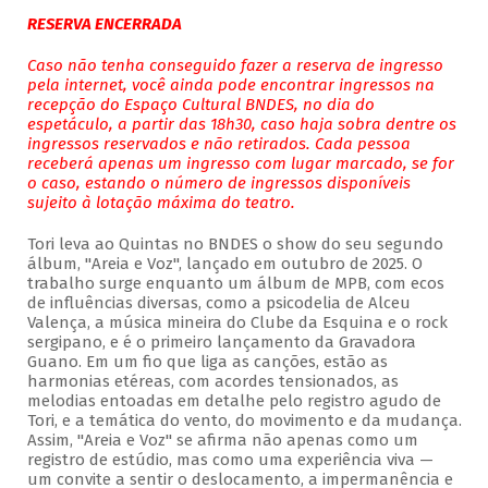
RESERVA ENCERRADA
Caso não tenha conseguido fazer a reserva de ingresso
pela internet, você ainda pode encontrar ingressos na
recepção do Espaço Cultural BNDES, no dia do
espetáculo, a partir das 18h30, caso haja sobra dentre os
ingressos reservados e não retirados. Cada pessoa
receberá apenas um ingresso com lugar marcado, se for
o caso, estando o número de ingressos disponíveis
sujeito à lotação máxima do teatro.
Tori leva ao Quintas no BNDES o show do seu segundo
álbum, "Areia e Voz", lançado em outubro de 2025. O
trabalho surge enquanto um álbum de MPB, com ecos
de influências diversas, como a psicodelia de Alceu
Valença, a música mineira do Clube da Esquina e o rock
sergipano, e é o primeiro lançamento da Gravadora
Guano. Em um fio que liga as canções, estão as
harmonias etéreas, com acordes tensionados, as
melodias entoadas em detalhe pelo registro agudo de
Tori, e a temática do vento, do movimento e da mudança.
Assim, "Areia e Voz" se afirma não apenas como um
registro de estúdio, mas como uma experiência viva —
um convite a sentir o deslocamento, a impermanência e