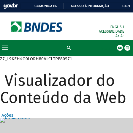
COMUNICA BR
ACESSO À INFORMAÇÃO
PARTI
ENGLISH
ACESSIBILIDADE
A+
A-
Busca
Z7_L9KEH4O0LORH80ALCLTPF80S71
Visualizador do
Conteúdo da Web
Ações
Destaques Prin