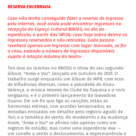
RESERVA ENCERRADA
Caso não tenha conseguido fazer a reserva de ingresso
pela internet, você ainda pode encontrar ingressos na
recepção do Espaço Cultural BNDES, no dia do
espetáculo, a partir das 18h30, caso haja sobra dentre os
ingressos reservados e não retirados. Cada pessoa
receberá apenas um ingresso com lugar marcado, se for
o caso, estando o número de ingressos disponíveis
sujeito à lotação máxima do teatro.
Tori leva ao Quintas no BNDES o show do seu segundo
álbum, "Areia e Voz", lançado em outubro de 2025. O
trabalho surge enquanto um álbum de MPB, com ecos
de influências diversas, como a psicodelia de Alceu
Valença, a música mineira do Clube da Esquina e o rock
sergipano, e é o primeiro lançamento da Gravadora
Guano. Em um fio que liga as canções, estão as
harmonias etéreas, com acordes tensionados, as
melodias entoadas em detalhe pelo registro agudo de
Tori, e a temática do vento, do movimento e da mudança.
Assim, "Areia e Voz" se afirma não apenas como um
registro de estúdio, mas como uma experiência viva —
um convite a sentir o deslocamento, a impermanência e