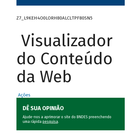
Z7_L9KEH4O0LORH80ALCLTPF80SN5
Visualizador
do Conteúdo
da Web
Ações
DÊ SUA OPINIÃO
Ajude-nos a aprimorar o site do BNDES preenchendo
uma rápida
pesquisa
.