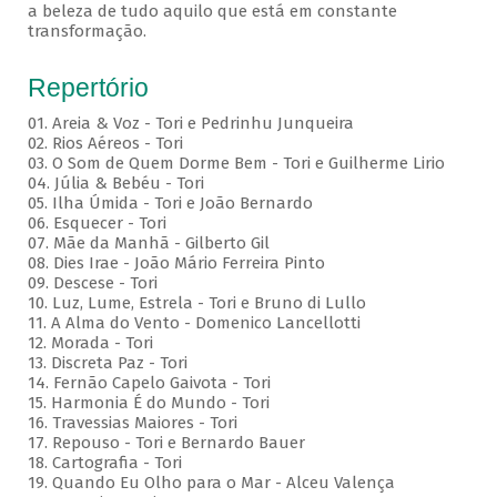
a beleza de tudo aquilo que está em constante
transformação.
Repertório
01. Areia & Voz - Tori e Pedrinhu Junqueira
02. ⁠Rios Aéreos - Tori
03. O Som de Quem Dorme Bem - Tori e Guilherme Lirio
04. Júlia & Bebéu - Tori
05. Ilha Úmida - Tori e João Bernardo
06. Esquecer - Tori
07. Mãe da Manhã - Gilberto Gil
08. Dies Irae - João Mário Ferreira Pinto
09. Descese - Tori
10. Luz, Lume, Estrela - Tori e Bruno di Lullo
11. A Alma do Vento - Domenico Lancellotti
12. Morada - Tori
13. Discreta Paz - Tori
14. Fernão Capelo Gaivota - Tori
15. Harmonia É do Mundo - Tori
16. Travessias Maiores - Tori
17. Repouso - Tori e Bernardo Bauer
⁠18. Cartografia - Tori
19. Quando Eu Olho para o Mar - Alceu Valença