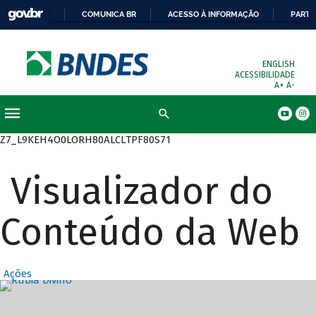
COMUNICA BR
ACESSO À INFORMAÇÃO
PARTI
ENGLISH
ACESSIBILIDADE
A+
A-
Busca
Z7_L9KEH4O0LORH80ALCLTPF80S71
Visualizador do
Conteúdo da Web
Ações
Destaques Prin