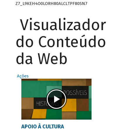
Z7_L9KEH4O0LORH80ALCLTPF80SN7
Visualizador
do Conteúdo
da Web
Ações
APOIO À CULTURA