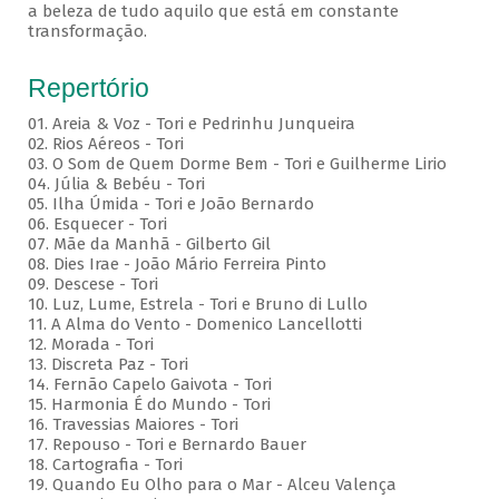
a beleza de tudo aquilo que está em constante
transformação.
Repertório
01. Areia & Voz - Tori e Pedrinhu Junqueira
02. ⁠Rios Aéreos - Tori
03. O Som de Quem Dorme Bem - Tori e Guilherme Lirio
04. Júlia & Bebéu - Tori
05. Ilha Úmida - Tori e João Bernardo
06. Esquecer - Tori
07. Mãe da Manhã - Gilberto Gil
08. Dies Irae - João Mário Ferreira Pinto
09. Descese - Tori
10. Luz, Lume, Estrela - Tori e Bruno di Lullo
11. A Alma do Vento - Domenico Lancellotti
12. Morada - Tori
13. Discreta Paz - Tori
14. Fernão Capelo Gaivota - Tori
15. Harmonia É do Mundo - Tori
16. Travessias Maiores - Tori
17. Repouso - Tori e Bernardo Bauer
⁠18. Cartografia - Tori
19. Quando Eu Olho para o Mar - Alceu Valença