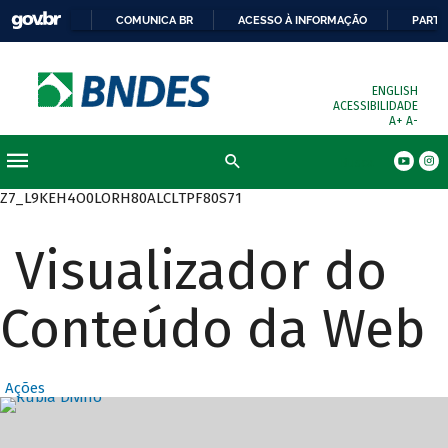
COMUNICA BR
ACESSO À INFORMAÇÃO
PARTI
ENGLISH
ACESSIBILIDADE
A+
A-
Busca
Z7_L9KEH4O0LORH80ALCLTPF80S71
Visualizador do
Conteúdo da Web
Ações
Destaques Prin