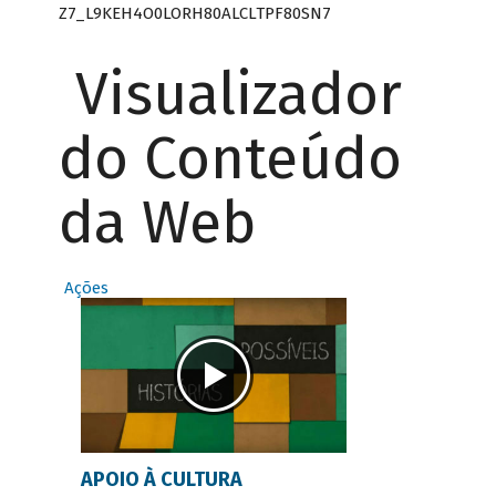
Z7_L9KEH4O0LORH80ALCLTPF80SN7
Visualizador
do Conteúdo
da Web
Ações
APOIO À CULTURA