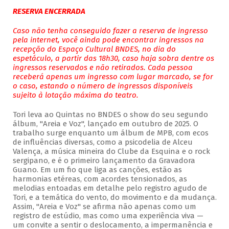
RESERVA ENCERRADA
Caso não tenha conseguido fazer a reserva de ingresso
pela internet, você ainda pode encontrar ingressos na
recepção do Espaço Cultural BNDES, no dia do
espetáculo, a partir das 18h30, caso haja sobra dentre os
ingressos reservados e não retirados. Cada pessoa
receberá apenas um ingresso com lugar marcado, se for
o caso, estando o número de ingressos disponíveis
sujeito à lotação máxima do teatro.
Tori leva ao Quintas no BNDES o show do seu segundo
álbum, "Areia e Voz", lançado em outubro de 2025. O
trabalho surge enquanto um álbum de MPB, com ecos
de influências diversas, como a psicodelia de Alceu
Valença, a música mineira do Clube da Esquina e o rock
sergipano, e é o primeiro lançamento da Gravadora
Guano. Em um fio que liga as canções, estão as
harmonias etéreas, com acordes tensionados, as
melodias entoadas em detalhe pelo registro agudo de
Tori, e a temática do vento, do movimento e da mudança.
Assim, "Areia e Voz" se afirma não apenas como um
registro de estúdio, mas como uma experiência viva —
um convite a sentir o deslocamento, a impermanência e