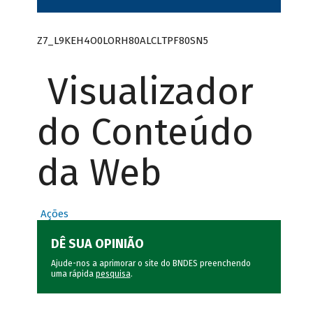
Z7_L9KEH4O0LORH80ALCLTPF80SN5
Visualizador
do Conteúdo
da Web
Ações
DÊ SUA OPINIÃO
Ajude-nos a aprimorar o site do BNDES preenchendo
uma rápida
pesquisa
.