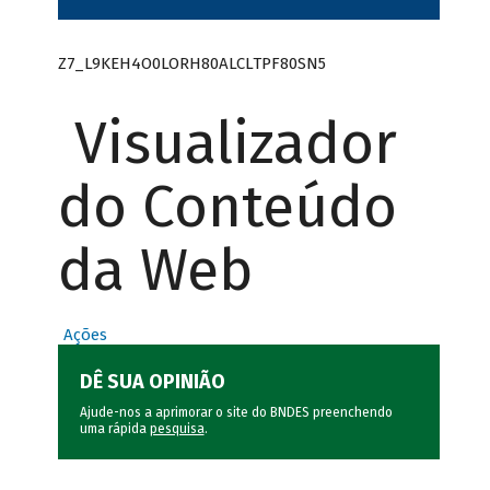
Z7_L9KEH4O0LORH80ALCLTPF80SN5
Visualizador
do Conteúdo
da Web
Ações
DÊ SUA OPINIÃO
Ajude-nos a aprimorar o site do BNDES preenchendo
uma rápida
pesquisa
.