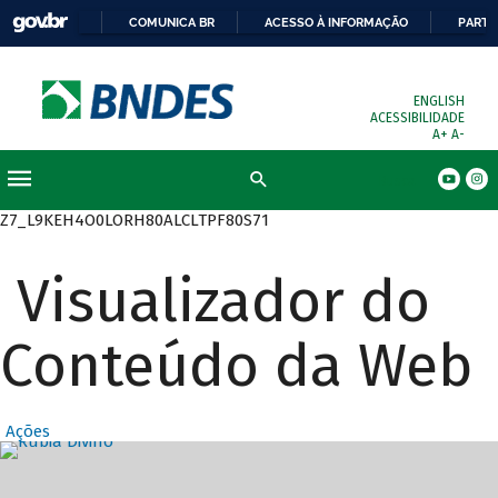
COMUNICA BR
ACESSO À INFORMAÇÃO
PARTI
ENGLISH
ACESSIBILIDADE
A+
A-
Busca
Z7_L9KEH4O0LORH80ALCLTPF80S71
Visualizador do
Conteúdo da Web
Ações
Destaques Prin