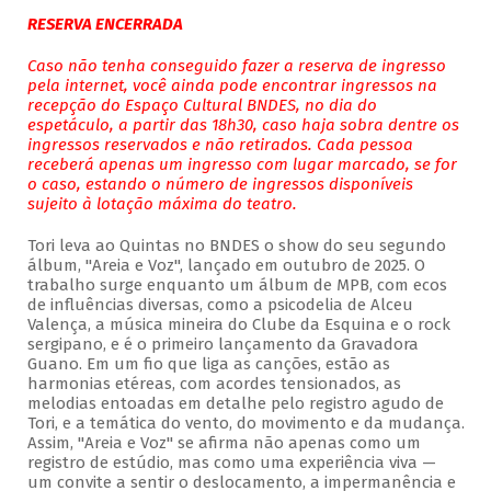
RESERVA ENCERRADA
Caso não tenha conseguido fazer a reserva de ingresso
pela internet, você ainda pode encontrar ingressos na
recepção do Espaço Cultural BNDES, no dia do
espetáculo, a partir das 18h30, caso haja sobra dentre os
ingressos reservados e não retirados. Cada pessoa
receberá apenas um ingresso com lugar marcado, se for
o caso, estando o número de ingressos disponíveis
sujeito à lotação máxima do teatro.
Tori leva ao Quintas no BNDES o show do seu segundo
álbum, "Areia e Voz", lançado em outubro de 2025. O
trabalho surge enquanto um álbum de MPB, com ecos
de influências diversas, como a psicodelia de Alceu
Valença, a música mineira do Clube da Esquina e o rock
sergipano, e é o primeiro lançamento da Gravadora
Guano. Em um fio que liga as canções, estão as
harmonias etéreas, com acordes tensionados, as
melodias entoadas em detalhe pelo registro agudo de
Tori, e a temática do vento, do movimento e da mudança.
Assim, "Areia e Voz" se afirma não apenas como um
registro de estúdio, mas como uma experiência viva —
um convite a sentir o deslocamento, a impermanência e