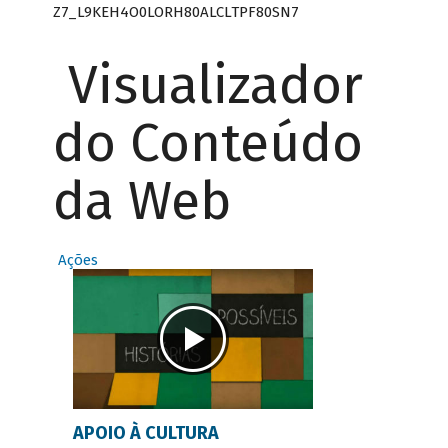
Z7_L9KEH4O0LORH80ALCLTPF80SN7
Visualizador
do Conteúdo
da Web
Ações
APOIO À CULTURA