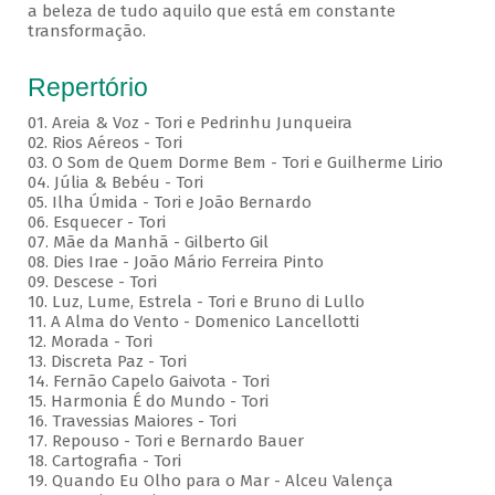
a beleza de tudo aquilo que está em constante
transformação.
Repertório
01. Areia & Voz - Tori e Pedrinhu Junqueira
02. ⁠Rios Aéreos - Tori
03. O Som de Quem Dorme Bem - Tori e Guilherme Lirio
04. Júlia & Bebéu - Tori
05. Ilha Úmida - Tori e João Bernardo
06. Esquecer - Tori
07. Mãe da Manhã - Gilberto Gil
08. Dies Irae - João Mário Ferreira Pinto
09. Descese - Tori
10. Luz, Lume, Estrela - Tori e Bruno di Lullo
11. A Alma do Vento - Domenico Lancellotti
12. Morada - Tori
13. Discreta Paz - Tori
14. Fernão Capelo Gaivota - Tori
15. Harmonia É do Mundo - Tori
16. Travessias Maiores - Tori
17. Repouso - Tori e Bernardo Bauer
⁠18. Cartografia - Tori
19. Quando Eu Olho para o Mar - Alceu Valença