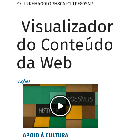
Z7_L9KEH4O0LORH80ALCLTPF80SN7
Visualizador
do Conteúdo
da Web
Ações
APOIO À CULTURA