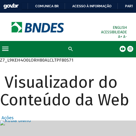
COMUNICA BR
ACESSO À INFORMAÇÃO
PARTI
ENGLISH
ACESSIBILIDADE
A+
A-
Busca
Z7_L9KEH4O0LORH80ALCLTPF80S71
Visualizador do
Conteúdo da Web
Ações
Destaques Prin