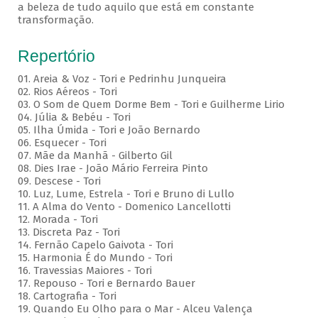
a beleza de tudo aquilo que está em constante
transformação.
Repertório
01. Areia & Voz - Tori e Pedrinhu Junqueira
02. ⁠Rios Aéreos - Tori
03. O Som de Quem Dorme Bem - Tori e Guilherme Lirio
04. Júlia & Bebéu - Tori
05. Ilha Úmida - Tori e João Bernardo
06. Esquecer - Tori
07. Mãe da Manhã - Gilberto Gil
08. Dies Irae - João Mário Ferreira Pinto
09. Descese - Tori
10. Luz, Lume, Estrela - Tori e Bruno di Lullo
11. A Alma do Vento - Domenico Lancellotti
12. Morada - Tori
13. Discreta Paz - Tori
14. Fernão Capelo Gaivota - Tori
15. Harmonia É do Mundo - Tori
16. Travessias Maiores - Tori
17. Repouso - Tori e Bernardo Bauer
⁠18. Cartografia - Tori
19. Quando Eu Olho para o Mar - Alceu Valença