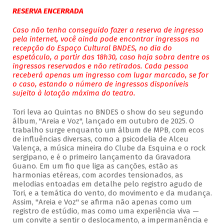
RESERVA ENCERRADA
Caso não tenha conseguido fazer a reserva de ingresso
pela internet, você ainda pode encontrar ingressos na
recepção do Espaço Cultural BNDES, no dia do
espetáculo, a partir das 18h30, caso haja sobra dentre os
ingressos reservados e não retirados. Cada pessoa
receberá apenas um ingresso com lugar marcado, se for
o caso, estando o número de ingressos disponíveis
sujeito à lotação máxima do teatro.
Tori leva ao Quintas no BNDES o show do seu segundo
álbum, "Areia e Voz", lançado em outubro de 2025. O
trabalho surge enquanto um álbum de MPB, com ecos
de influências diversas, como a psicodelia de Alceu
Valença, a música mineira do Clube da Esquina e o rock
sergipano, e é o primeiro lançamento da Gravadora
Guano. Em um fio que liga as canções, estão as
harmonias etéreas, com acordes tensionados, as
melodias entoadas em detalhe pelo registro agudo de
Tori, e a temática do vento, do movimento e da mudança.
Assim, "Areia e Voz" se afirma não apenas como um
registro de estúdio, mas como uma experiência viva —
um convite a sentir o deslocamento, a impermanência e