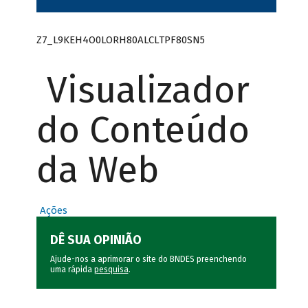
Z7_L9KEH4O0LORH80ALCLTPF80SN5
Visualizador
do Conteúdo
da Web
Ações
DÊ SUA OPINIÃO
Ajude-nos a aprimorar o site do BNDES preenchendo
uma rápida
pesquisa
.