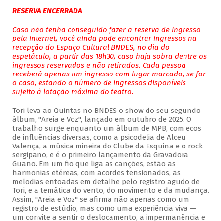
RESERVA ENCERRADA
Caso não tenha conseguido fazer a reserva de ingresso
pela internet, você ainda pode encontrar ingressos na
recepção do Espaço Cultural BNDES, no dia do
espetáculo, a partir das 18h30, caso haja sobra dentre os
ingressos reservados e não retirados. Cada pessoa
receberá apenas um ingresso com lugar marcado, se for
o caso, estando o número de ingressos disponíveis
sujeito à lotação máxima do teatro.
Tori leva ao Quintas no BNDES o show do seu segundo
álbum, "Areia e Voz", lançado em outubro de 2025. O
trabalho surge enquanto um álbum de MPB, com ecos
de influências diversas, como a psicodelia de Alceu
Valença, a música mineira do Clube da Esquina e o rock
sergipano, e é o primeiro lançamento da Gravadora
Guano. Em um fio que liga as canções, estão as
harmonias etéreas, com acordes tensionados, as
melodias entoadas em detalhe pelo registro agudo de
Tori, e a temática do vento, do movimento e da mudança.
Assim, "Areia e Voz" se afirma não apenas como um
registro de estúdio, mas como uma experiência viva —
um convite a sentir o deslocamento, a impermanência e