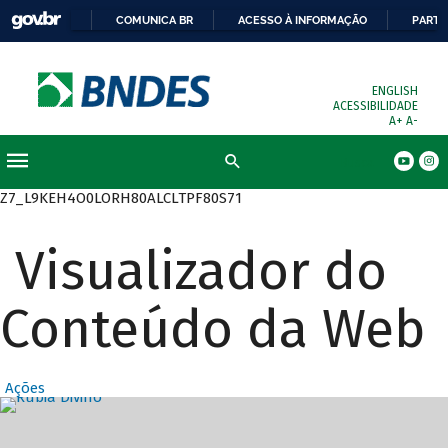
COMUNICA BR
ACESSO À INFORMAÇÃO
PARTI
ENGLISH
ACESSIBILIDADE
A+
A-
Busca
Z7_L9KEH4O0LORH80ALCLTPF80S71
Visualizador do
Conteúdo da Web
Ações
Destaques Prin