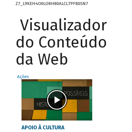
Z7_L9KEH4O0LORH80ALCLTPF80SN7
Visualizador
do Conteúdo
da Web
Ações
APOIO À CULTURA