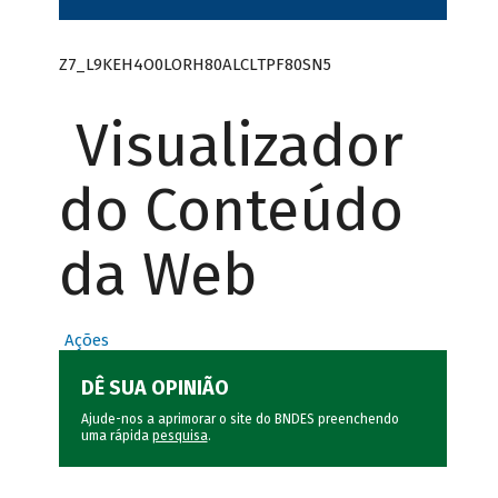
Z7_L9KEH4O0LORH80ALCLTPF80SN5
Visualizador
do Conteúdo
da Web
Ações
DÊ SUA OPINIÃO
Ajude-nos a aprimorar o site do BNDES preenchendo
uma rápida
pesquisa
.