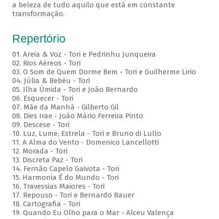
a beleza de tudo aquilo que está em constante
transformação.
Repertório
01. Areia & Voz - Tori e Pedrinhu Junqueira
02. ⁠Rios Aéreos - Tori
03. O Som de Quem Dorme Bem - Tori e Guilherme Lirio
04. Júlia & Bebéu - Tori
05. Ilha Úmida - Tori e João Bernardo
06. Esquecer - Tori
07. Mãe da Manhã - Gilberto Gil
08. Dies Irae - João Mário Ferreira Pinto
09. Descese - Tori
10. Luz, Lume, Estrela - Tori e Bruno di Lullo
11. A Alma do Vento - Domenico Lancellotti
12. Morada - Tori
13. Discreta Paz - Tori
14. Fernão Capelo Gaivota - Tori
15. Harmonia É do Mundo - Tori
16. Travessias Maiores - Tori
17. Repouso - Tori e Bernardo Bauer
⁠18. Cartografia - Tori
19. Quando Eu Olho para o Mar - Alceu Valença