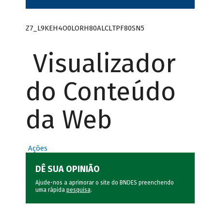
Z7_L9KEH4O0LORH80ALCLTPF80SN5
Visualizador
do Conteúdo
da Web
Ações
DÊ SUA OPINIÃO
Ajude-nos a aprimorar o site do BNDES preenchendo
uma rápida
pesquisa
.