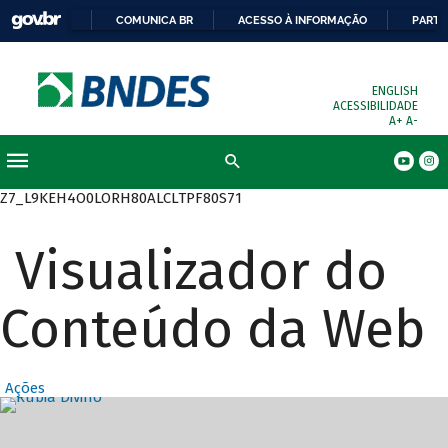
COMUNICA BR
ACESSO À INFORMAÇÃO
PARTI
ENGLISH
ACESSIBILIDADE
A+
A-
Busca
Z7_L9KEH4O0LORH80ALCLTPF80S71
Visualizador do
Conteúdo da Web
Ações
Destaques Prin