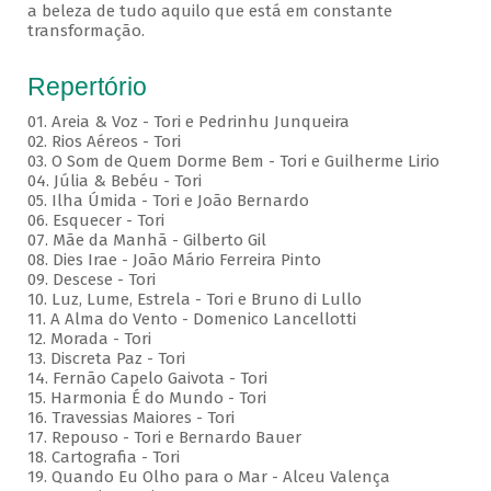
a beleza de tudo aquilo que está em constante
transformação.
Repertório
01. Areia & Voz - Tori e Pedrinhu Junqueira
02. ⁠Rios Aéreos - Tori
03. O Som de Quem Dorme Bem - Tori e Guilherme Lirio
04. Júlia & Bebéu - Tori
05. Ilha Úmida - Tori e João Bernardo
06. Esquecer - Tori
07. Mãe da Manhã - Gilberto Gil
08. Dies Irae - João Mário Ferreira Pinto
09. Descese - Tori
10. Luz, Lume, Estrela - Tori e Bruno di Lullo
11. A Alma do Vento - Domenico Lancellotti
12. Morada - Tori
13. Discreta Paz - Tori
14. Fernão Capelo Gaivota - Tori
15. Harmonia É do Mundo - Tori
16. Travessias Maiores - Tori
17. Repouso - Tori e Bernardo Bauer
⁠18. Cartografia - Tori
19. Quando Eu Olho para o Mar - Alceu Valença