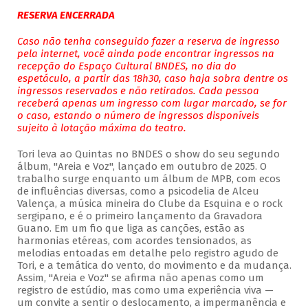
RESERVA ENCERRADA
Caso não tenha conseguido fazer a reserva de ingresso
pela internet, você ainda pode encontrar ingressos na
recepção do Espaço Cultural BNDES, no dia do
espetáculo, a partir das 18h30, caso haja sobra dentre os
ingressos reservados e não retirados. Cada pessoa
receberá apenas um ingresso com lugar marcado, se for
o caso, estando o número de ingressos disponíveis
sujeito à lotação máxima do teatro.
Tori leva ao Quintas no BNDES o show do seu segundo
álbum, "Areia e Voz", lançado em outubro de 2025. O
trabalho surge enquanto um álbum de MPB, com ecos
de influências diversas, como a psicodelia de Alceu
Valença, a música mineira do Clube da Esquina e o rock
sergipano, e é o primeiro lançamento da Gravadora
Guano. Em um fio que liga as canções, estão as
harmonias etéreas, com acordes tensionados, as
melodias entoadas em detalhe pelo registro agudo de
Tori, e a temática do vento, do movimento e da mudança.
Assim, "Areia e Voz" se afirma não apenas como um
registro de estúdio, mas como uma experiência viva —
um convite a sentir o deslocamento, a impermanência e