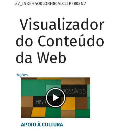
Z7_L9KEH4O0LORH80ALCLTPF80SN7
Visualizador
do Conteúdo
da Web
Ações
APOIO À CULTURA