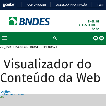
COMUNICA BR
ACESSO À INFORMAÇÃO
PARTI
ENGLISH
ACESSIBILIDADE
A+
A-
Busca
Z7_L9KEH4O0LORH80ALCLTPF80S71
Visualizador do
Conteúdo da Web
Ações
Destaques Prin