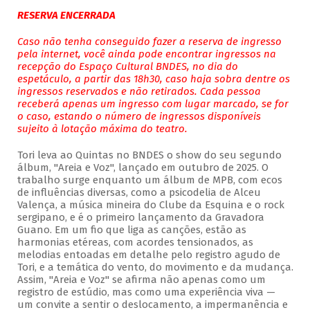
RESERVA ENCERRADA
Caso não tenha conseguido fazer a reserva de ingresso
pela internet, você ainda pode encontrar ingressos na
recepção do Espaço Cultural BNDES, no dia do
espetáculo, a partir das 18h30, caso haja sobra dentre os
ingressos reservados e não retirados. Cada pessoa
receberá apenas um ingresso com lugar marcado, se for
o caso, estando o número de ingressos disponíveis
sujeito à lotação máxima do teatro.
Tori leva ao Quintas no BNDES o show do seu segundo
álbum, "Areia e Voz", lançado em outubro de 2025. O
trabalho surge enquanto um álbum de MPB, com ecos
de influências diversas, como a psicodelia de Alceu
Valença, a música mineira do Clube da Esquina e o rock
sergipano, e é o primeiro lançamento da Gravadora
Guano. Em um fio que liga as canções, estão as
harmonias etéreas, com acordes tensionados, as
melodias entoadas em detalhe pelo registro agudo de
Tori, e a temática do vento, do movimento e da mudança.
Assim, "Areia e Voz" se afirma não apenas como um
registro de estúdio, mas como uma experiência viva —
um convite a sentir o deslocamento, a impermanência e