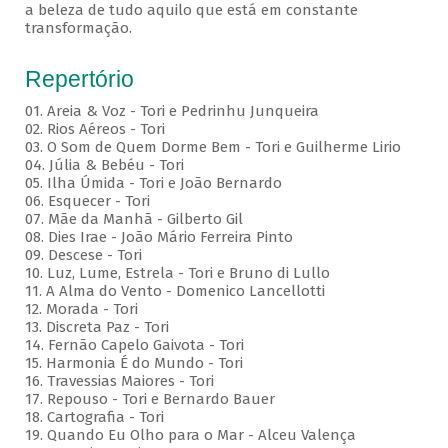
a beleza de tudo aquilo que está em constante
transformação.
Repertório
01. Areia & Voz - Tori e Pedrinhu Junqueira
02. ⁠Rios Aéreos - Tori
03. O Som de Quem Dorme Bem - Tori e Guilherme Lirio
04. Júlia & Bebéu - Tori
05. Ilha Úmida - Tori e João Bernardo
06. Esquecer - Tori
07. Mãe da Manhã - Gilberto Gil
08. Dies Irae - João Mário Ferreira Pinto
09. Descese - Tori
10. Luz, Lume, Estrela - Tori e Bruno di Lullo
11. A Alma do Vento - Domenico Lancellotti
12. Morada - Tori
13. Discreta Paz - Tori
14. Fernão Capelo Gaivota - Tori
15. Harmonia É do Mundo - Tori
16. Travessias Maiores - Tori
17. Repouso - Tori e Bernardo Bauer
⁠18. Cartografia - Tori
19. Quando Eu Olho para o Mar - Alceu Valença