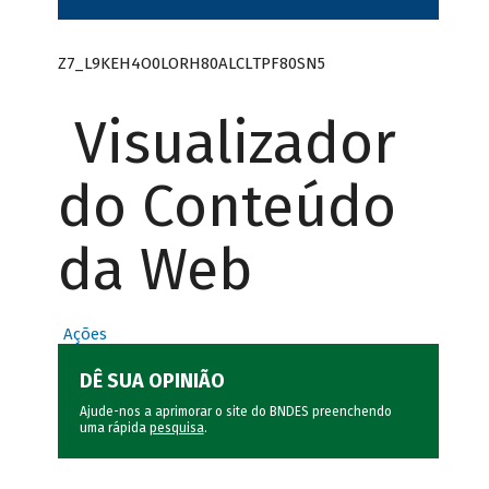
Z7_L9KEH4O0LORH80ALCLTPF80SN5
Visualizador
do Conteúdo
da Web
Ações
DÊ SUA OPINIÃO
Ajude-nos a aprimorar o site do BNDES preenchendo
uma rápida
pesquisa
.