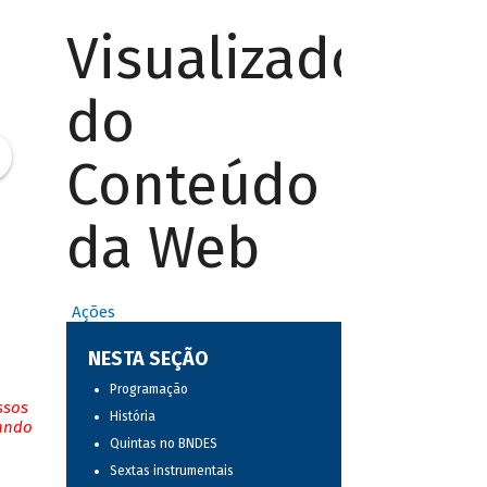
Visualizador
do
Conteúdo
da Web
Ações
NESTA SEÇÃO
Programação
ssos
História
tando
Quintas no BNDES
Sextas instrumentais