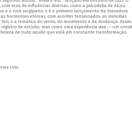
 segundo álbum, "Areia e Voz", lançado em outubro de 2025. O
om ecos de influências diversas, como a psicodelia de Alceu
na e o rock sergipano, e é o primeiro lançamento da Gravadora
 as harmonias etéreas, com acordes tensionados, as melodias
Tori, e a temática do vento, do movimento e da mudança. Assim
registro de estúdio, mas como uma experiência viva — um convi
 beleza de tudo aquilo que está em constante transformação.
rme Lirio