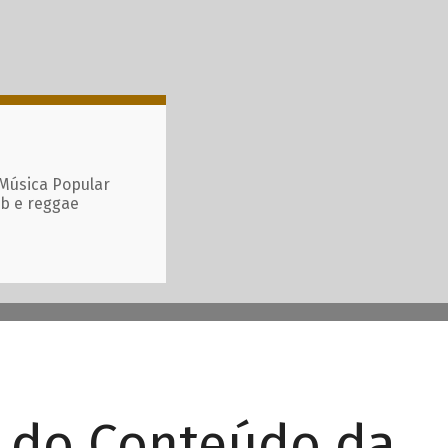
 Música Popular
ub e reggae
r do Conteúdo da