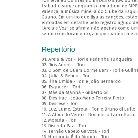
Tori leva ao Quintas no BNDES o show do seu
trabalho surge enquanto um álbum de MPB, c
Valença, a música mineira do Clube da Esqui
Guano. Em um fio que liga as canções, estão
entoadas em detalhe pelo registro agudo de 
"Areia e Voz" se afirma não apenas como um 
sentir o deslocamento, a impermanência e a
Repertório
01. Areia & Voz - Tori e Pedrinhu Junqueira
02. ⁠Rios Aéreos - Tori
03. O Som de Quem Dorme Bem - Tori e Guilhe
04. Júlia & Bebéu - Tori
05. Ilha Úmida - Tori e João Bernardo
06. Esquecer - Tori
07. Mãe da Manhã - Gilberto Gil
08. Dies Irae - João Mário Ferreira Pinto
09. Descese - Tori
10. Luz, Lume, Estrela - Tori e Bruno di Lullo
11. A Alma do Vento - Domenico Lancellotti
12. Morada - Tori
13. Discreta Paz - Tori
14. Fernão Capelo Gaivota - Tori
15. Harmonia É do Mundo - Tori