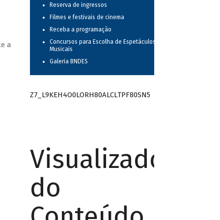
Reserva de ingressos
Filmes e festivais de cinema
Receba a programação
,
Concursos para Escolha de Espetáculos
te a
Musicais
Galeria BNDES
Z7_L9KEH4O0LORH80ALCLTPF80SN5
Visualizador
do
Conteúdo