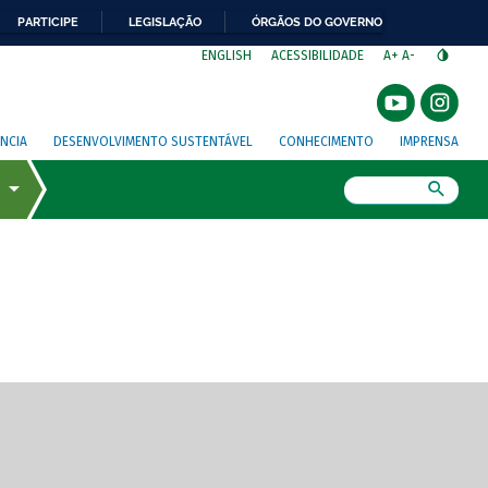
PARTICIPE
LEGISLAÇÃO
ÓRGÃOS DO GOVERNO
⁣
ENGLISH
ACESSIBILIDADE
A+
A-
NCIA
DESENVOLVIMENTO SUSTENTÁVEL
CONHECIMENTO
IMPRENSA
Busca
gem de tela