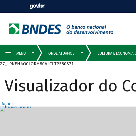
Z7_L9KEH4O0LORH80ALCLTPF80S71
Visualizador do 
Ações
Destaques Prin