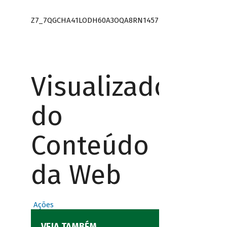
Z7_7QGCHA41LODH60A3OQA8RN1457
Visualizador
do
Conteúdo
da Web
Ações
VEJA TAMBÉM