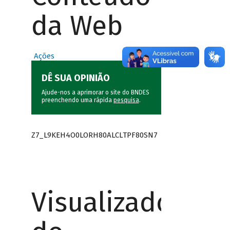
da Web
Ações
DÊ SUA OPINIÃO
Ajude-nos a aprimorar o site do BNDES
preenchendo uma rápida
pesquisa
.
Z7_L9KEH4O0LORH80ALCLTPF80SN7
Visualizador