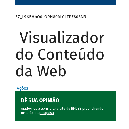
Z7_L9KEH4O0LORH80ALCLTPF80SN5
Visualizador
do Conteúdo
da Web
Ações
DÊ SUA OPINIÃO
Ajude-nos a aprimorar o site do BNDES preenchendo
uma rápida
pesquisa
.