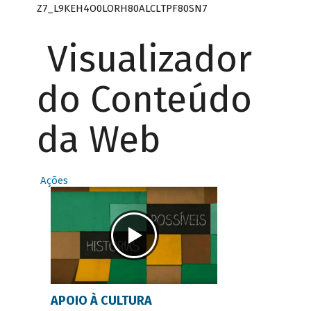
Z7_L9KEH4O0LORH80ALCLTPF80SN7
Visualizador
do Conteúdo
da Web
Ações
APOIO À CULTURA