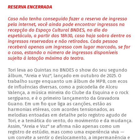
RESERVA ENCERRADA
Caso não tenha conseguido fazer a reserva de ingresso
pela internet, você ainda pode encontrar ingressos na
recepção do Espaço Cultural BNDES, no dia do
espetáculo, a partir das 18h30, caso haja sobra dentre os
ingressos reservados e não retirados. Cada pessoa
receberá apenas um ingresso com lugar marcado, se for
o caso, estando o número de ingressos disponíveis
sujeito à lotação máxima do teatro.
Tori leva ao Quintas no BNDES o show do seu segundo
álbum, "Areia e Voz", lançado em outubro de 2025. O
trabalho surge enquanto um álbum de MPB, com ecos
de influências diversas, como a psicodelia de Alceu
Valença, a música mineira do Clube da Esquina e o rock
sergipano, e é o primeiro lançamento da Gravadora
Guano. Em um fio que liga as canções, estão as
harmonias etéreas, com acordes tensionados, as
melodias entoadas em detalhe pelo registro agudo de
Tori, e a temática do vento, do movimento e da mudança.
Assim, "Areia e Voz" se afirma não apenas como um
registro de estúdio, mas como uma experiência viva —
um convite a sentir o deslocamento, a impermanência e