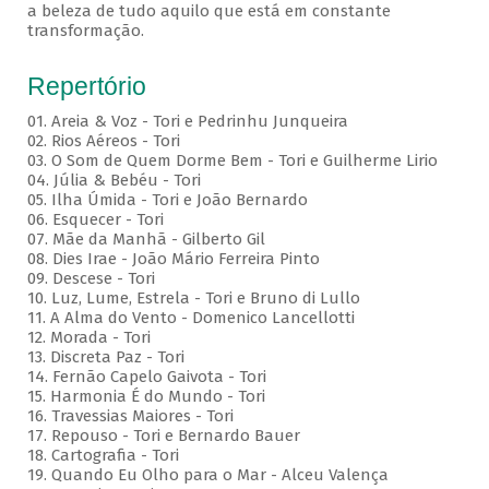
a beleza de tudo aquilo que está em constante
transformação.
Repertório
01. Areia & Voz - Tori e Pedrinhu Junqueira
02. ⁠Rios Aéreos - Tori
03. O Som de Quem Dorme Bem - Tori e Guilherme Lirio
04. Júlia & Bebéu - Tori
05. Ilha Úmida - Tori e João Bernardo
06. Esquecer - Tori
07. Mãe da Manhã - Gilberto Gil
08. Dies Irae - João Mário Ferreira Pinto
09. Descese - Tori
10. Luz, Lume, Estrela - Tori e Bruno di Lullo
11. A Alma do Vento - Domenico Lancellotti
12. Morada - Tori
13. Discreta Paz - Tori
14. Fernão Capelo Gaivota - Tori
15. Harmonia É do Mundo - Tori
16. Travessias Maiores - Tori
17. Repouso - Tori e Bernardo Bauer
⁠18. Cartografia - Tori
19. Quando Eu Olho para o Mar - Alceu Valença