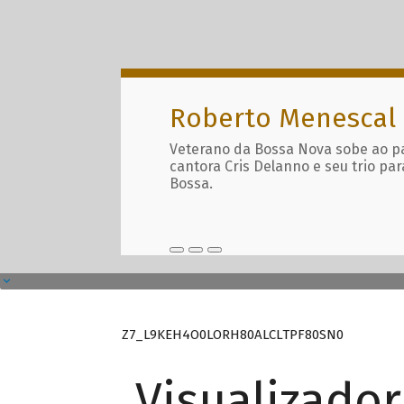
Roberto Menescal
Veterano da Bossa Nova sobe ao p
cantora Cris Delanno e seu trio par
Bossa.
Z7_L9KEH4O0LORH80ALCLTPF80SN0
Visualizado