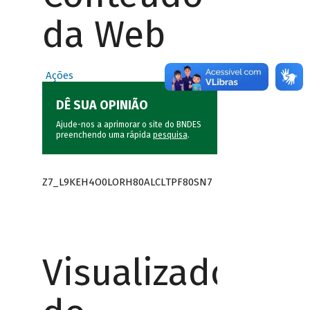
da Web
Ações
DÊ SUA OPINIÃO
Ajude-nos a aprimorar o site do BNDES
preenchendo uma rápida
pesquisa
.
Z7_L9KEH4O0LORH80ALCLTPF80SN7
Visualizador