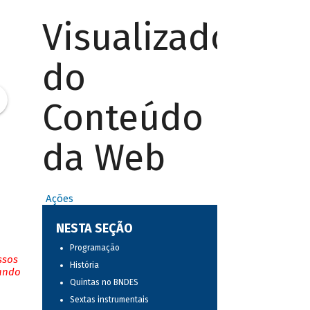
Visualizador
do
Conteúdo
da Web
Ações
NESTA SEÇÃO
Programação
ssos
História
tando
Quintas no BNDES
Sextas instrumentais