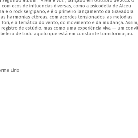
 segundo álbum, "Areia e Voz", lançado em outubro de 2025. O
om ecos de influências diversas, como a psicodelia de Alceu
na e o rock sergipano, e é o primeiro lançamento da Gravadora
 as harmonias etéreas, com acordes tensionados, as melodias
Tori, e a temática do vento, do movimento e da mudança. Assim
registro de estúdio, mas como uma experiência viva — um convi
 beleza de tudo aquilo que está em constante transformação.
rme Lirio