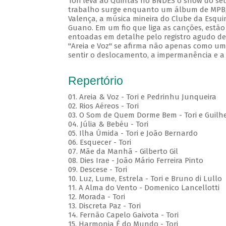
Tori leva ao Quintas no BNDES o show do seu
trabalho surge enquanto um álbum de MPB, c
Valença, a música mineira do Clube da Esqui
Guano. Em um fio que liga as canções, estão
entoadas em detalhe pelo registro agudo de 
"Areia e Voz" se afirma não apenas como um 
sentir o deslocamento, a impermanência e a
Repertório
01. Areia & Voz - Tori e Pedrinhu Junqueira
02. ⁠Rios Aéreos - Tori
03. O Som de Quem Dorme Bem - Tori e Guilhe
04. Júlia & Bebéu - Tori
05. Ilha Úmida - Tori e João Bernardo
06. Esquecer - Tori
07. Mãe da Manhã - Gilberto Gil
08. Dies Irae - João Mário Ferreira Pinto
09. Descese - Tori
10. Luz, Lume, Estrela - Tori e Bruno di Lullo
11. A Alma do Vento - Domenico Lancellotti
12. Morada - Tori
13. Discreta Paz - Tori
14. Fernão Capelo Gaivota - Tori
15. Harmonia É do Mundo - Tori