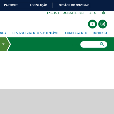
PARTICIPE
LEGISLAÇÃO
ÓRGÃOS DO GOVERNO
⁣
ENGLISH
ACESSIBILIDADE
A+
A-
NCIA
DESENVOLVIMENTO SUSTENTÁVEL
CONHECIMENTO
IMPRENSA
Busca
gem de tela