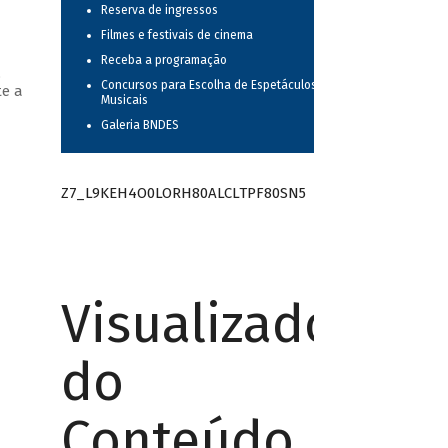
Reserva de ingressos
Filmes e festivais de cinema
Receba a programação
,
Concursos para Escolha de Espetáculos
te a
Musicais
Galeria BNDES
Z7_L9KEH4O0LORH80ALCLTPF80SN5
Visualizador
do
Conteúdo