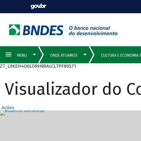
Z7_L9KEH4O0LORH80ALCLTPF80S71
Visualizador do 
Ações
Destaques Prin