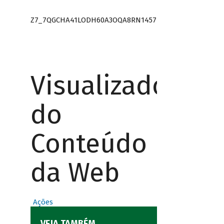
Z7_7QGCHA41LODH60A3OQA8RN1457
Visualizador
do
Conteúdo
da Web
Ações
VEJA TAMBÉM