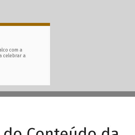
alco com a
a celebrar a
r do Conteúdo da