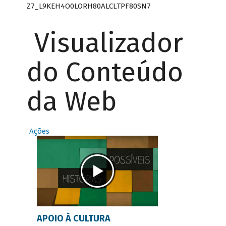
Z7_L9KEH4O0LORH80ALCLTPF80SN7
Visualizador
do Conteúdo
da Web
Ações
APOIO À CULTURA