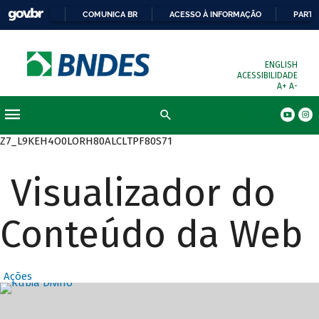
COMUNICA BR
ACESSO À INFORMAÇÃO
PARTI
ENGLISH
ACESSIBILIDADE
A+
A-
Busca
Z7_L9KEH4O0LORH80ALCLTPF80S71
Visualizador do
Conteúdo da Web
Ações
Destaques Prin