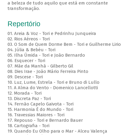
a beleza de tudo aquilo que está em constante
transformação.
Repertório
01. Areia & Voz - Tori e Pedrinhu Junqueira
02. ⁠Rios Aéreos - Tori
03. O Som de Quem Dorme Bem - Tori e Guilherme Lirio
04. Júlia & Bebéu - Tori
05. Ilha Úmida - Tori e João Bernardo
06. Esquecer - Tori
07. Mãe da Manhã - Gilberto Gil
08. Dies Irae - João Mário Ferreira Pinto
09. Descese - Tori
10. Luz, Lume, Estrela - Tori e Bruno di Lullo
11. A Alma do Vento - Domenico Lancellotti
12. Morada - Tori
13. Discreta Paz - Tori
14. Fernão Capelo Gaivota - Tori
15. Harmonia É do Mundo - Tori
16. Travessias Maiores - Tori
17. Repouso - Tori e Bernardo Bauer
⁠18. Cartografia - Tori
19. Quando Eu Olho para o Mar - Alceu Valença