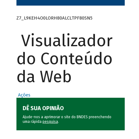
Z7_L9KEH4O0LORH80ALCLTPF80SN5
Visualizador
do Conteúdo
da Web
Ações
DÊ SUA OPINIÃO
Ajude-nos a aprimorar o site do BNDES preenchendo
uma rápida
pesquisa
.