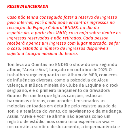
RESERVA ENCERRADA
Caso não tenha conseguido fazer a reserva de ingresso
pela internet, você ainda pode encontrar ingressos na
recepção do Espaço Cultural BNDES, no dia do
espetáculo, a partir das 18h30, caso haja sobra dentre os
ingressos reservados e não retirados. Cada pessoa
receberá apenas um ingresso com lugar marcado, se for
o caso, estando o número de ingressos disponíveis
sujeito à lotação máxima do teatro.
Tori leva ao Quintas no BNDES o show do seu segundo
álbum, "Areia e Voz", lançado em outubro de 2025. O
trabalho surge enquanto um álbum de MPB, com ecos
de influências diversas, como a psicodelia de Alceu
Valença, a música mineira do Clube da Esquina e o rock
sergipano, e é o primeiro lançamento da Gravadora
Guano. Em um fio que liga as canções, estão as
harmonias etéreas, com acordes tensionados, as
melodias entoadas em detalhe pelo registro agudo de
Tori, e a temática do vento, do movimento e da mudança.
Assim, "Areia e Voz" se afirma não apenas como um
registro de estúdio, mas como uma experiência viva —
um convite a sentir o deslocamento, a impermanência e