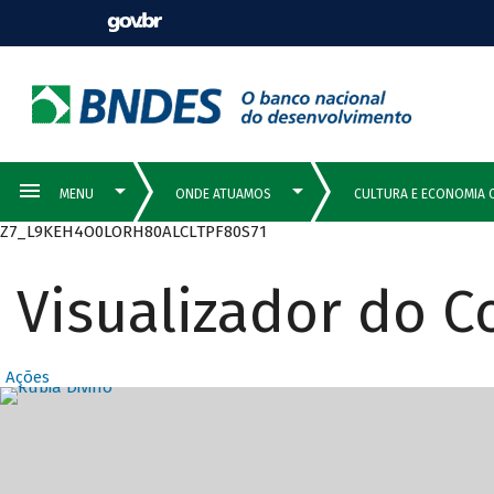
Z7_L9KEH4O0LORH80ALCLTPF80S71
Visualizador do 
Ações
Destaques Prin