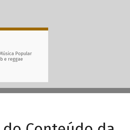
 Música Popular
ub e reggae
r do Conteúdo da