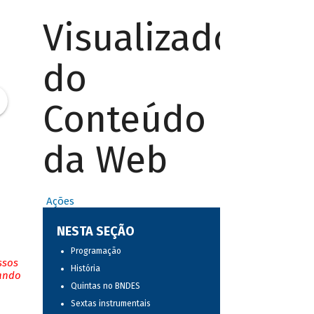
Visualizador
do
Conteúdo
da Web
Ações
NESTA SEÇÃO
Programação
ssos
História
tando
Quintas no BNDES
Sextas instrumentais