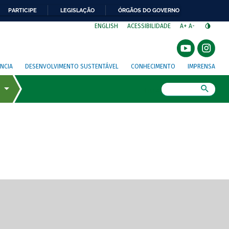
PARTICIPE
LEGISLAÇÃO
ÓRGÃOS DO GOVERNO
⁣
ENGLISH
ACESSIBILIDADE
A+
A-
NCIA
DESENVOLVIMENTO SUSTENTÁVEL
CONHECIMENTO
IMPRENSA
Busca
gem de tela