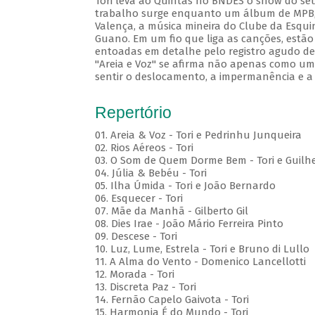
Tori leva ao Quintas no BNDES o show do seu
trabalho surge enquanto um álbum de MPB, c
Valença, a música mineira do Clube da Esqui
Guano. Em um fio que liga as canções, estão
entoadas em detalhe pelo registro agudo de 
"Areia e Voz" se afirma não apenas como um 
sentir o deslocamento, a impermanência e a
Repertório
01. Areia & Voz - Tori e Pedrinhu Junqueira
02. ⁠Rios Aéreos - Tori
03. O Som de Quem Dorme Bem - Tori e Guilhe
04. Júlia & Bebéu - Tori
05. Ilha Úmida - Tori e João Bernardo
06. Esquecer - Tori
07. Mãe da Manhã - Gilberto Gil
08. Dies Irae - João Mário Ferreira Pinto
09. Descese - Tori
10. Luz, Lume, Estrela - Tori e Bruno di Lullo
11. A Alma do Vento - Domenico Lancellotti
12. Morada - Tori
13. Discreta Paz - Tori
14. Fernão Capelo Gaivota - Tori
15. Harmonia É do Mundo - Tori