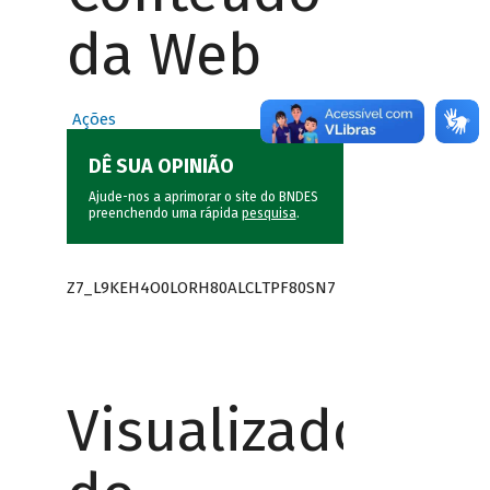
da Web
Ações
DÊ SUA OPINIÃO
Ajude-nos a aprimorar o site do BNDES
preenchendo uma rápida
pesquisa
.
Z7_L9KEH4O0LORH80ALCLTPF80SN7
Visualizador