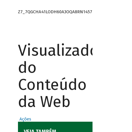
Z7_7QGCHA41LODH60A3OQA8RN1457
Visualizador
do
Conteúdo
da Web
Ações
VEJA TAMBÉM