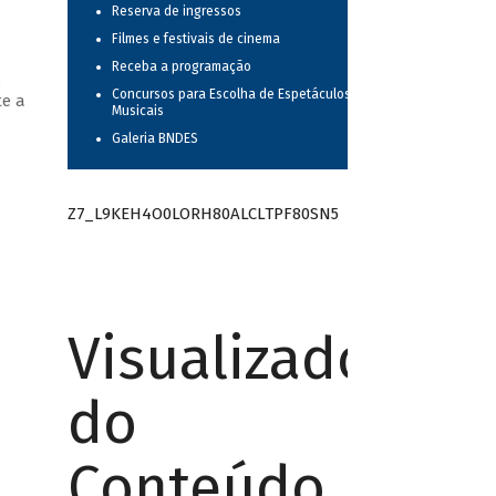
Reserva de ingressos
Filmes e festivais de cinema
Receba a programação
,
Concursos para Escolha de Espetáculos
te a
Musicais
Galeria BNDES
Z7_L9KEH4O0LORH80ALCLTPF80SN5
Visualizador
do
Conteúdo