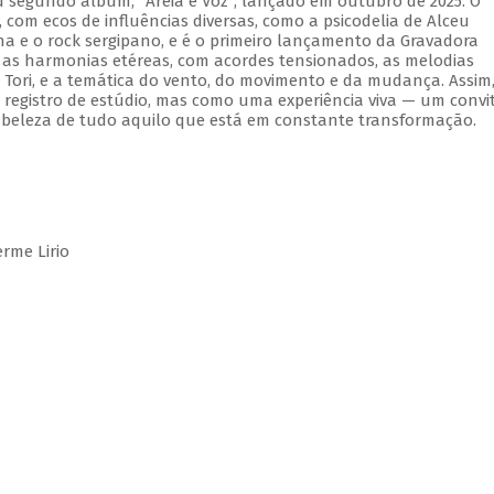
 segundo álbum, "Areia e Voz", lançado em outubro de 2025. O
om ecos de influências diversas, como a psicodelia de Alceu
na e o rock sergipano, e é o primeiro lançamento da Gravadora
 as harmonias etéreas, com acordes tensionados, as melodias
Tori, e a temática do vento, do movimento e da mudança. Assim
registro de estúdio, mas como uma experiência viva — um convi
 beleza de tudo aquilo que está em constante transformação.
rme Lirio