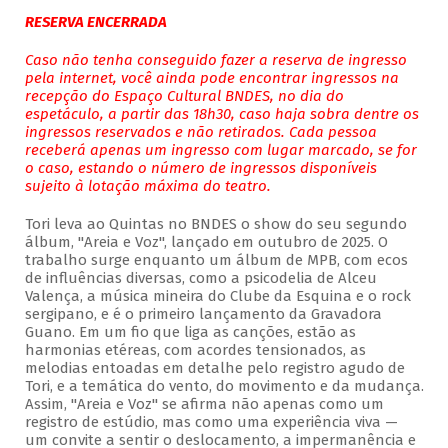
RESERVA ENCERRADA
Caso não tenha conseguido fazer a reserva de ingresso
pela internet, você ainda pode encontrar ingressos na
recepção do Espaço Cultural BNDES, no dia do
espetáculo, a partir das 18h30, caso haja sobra dentre os
ingressos reservados e não retirados. Cada pessoa
receberá apenas um ingresso com lugar marcado, se for
o caso, estando o número de ingressos disponíveis
sujeito à lotação máxima do teatro.
Tori leva ao Quintas no BNDES o show do seu segundo
álbum, "Areia e Voz", lançado em outubro de 2025. O
trabalho surge enquanto um álbum de MPB, com ecos
de influências diversas, como a psicodelia de Alceu
Valença, a música mineira do Clube da Esquina e o rock
sergipano, e é o primeiro lançamento da Gravadora
Guano. Em um fio que liga as canções, estão as
harmonias etéreas, com acordes tensionados, as
melodias entoadas em detalhe pelo registro agudo de
Tori, e a temática do vento, do movimento e da mudança.
Assim, "Areia e Voz" se afirma não apenas como um
registro de estúdio, mas como uma experiência viva —
um convite a sentir o deslocamento, a impermanência e