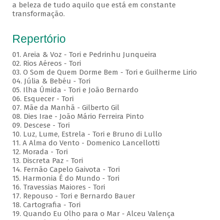
a beleza de tudo aquilo que está em constante
transformação.
Repertório
01. Areia & Voz - Tori e Pedrinhu Junqueira
02. ⁠Rios Aéreos - Tori
03. O Som de Quem Dorme Bem - Tori e Guilherme Lirio
04. Júlia & Bebéu - Tori
05. Ilha Úmida - Tori e João Bernardo
06. Esquecer - Tori
07. Mãe da Manhã - Gilberto Gil
08. Dies Irae - João Mário Ferreira Pinto
09. Descese - Tori
10. Luz, Lume, Estrela - Tori e Bruno di Lullo
11. A Alma do Vento - Domenico Lancellotti
12. Morada - Tori
13. Discreta Paz - Tori
14. Fernão Capelo Gaivota - Tori
15. Harmonia É do Mundo - Tori
16. Travessias Maiores - Tori
17. Repouso - Tori e Bernardo Bauer
⁠18. Cartografia - Tori
19. Quando Eu Olho para o Mar - Alceu Valença