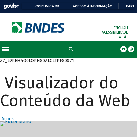
COMUNICA BR
ACESSO À INFORMAÇÃO
PARTI
ENGLISH
ACESSIBILIDADE
A+
A-
Busca
Z7_L9KEH4O0LORH80ALCLTPF80S71
Visualizador do
Conteúdo da Web
Ações
Destaques Prin