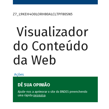
Z7_L9KEH4O0LORH80ALCLTPF80SN5
Visualizador
do Conteúdo
da Web
Ações
DÊ SUA OPINIÃO
Ajude-nos a aprimorar o site do BNDES preenchendo
uma rápida
pesquisa
.