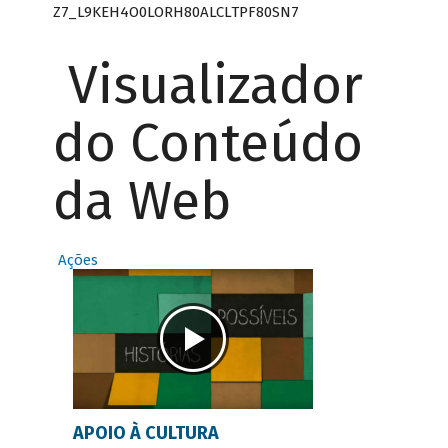
Z7_L9KEH4O0LORH80ALCLTPF80SN7
Visualizador
do Conteúdo
da Web
Ações
APOIO À CULTURA