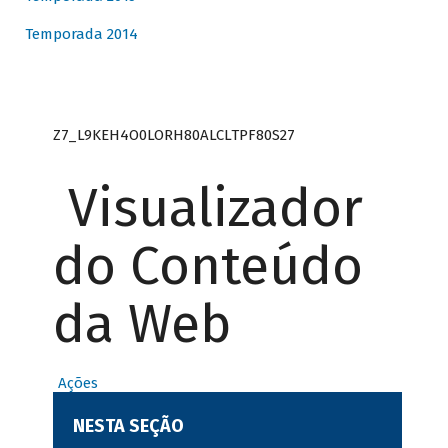
Temporada 2014
Z7_L9KEH4O0LORH80ALCLTPF80S27
Visualizador
do Conteúdo
da Web
Ações
NESTA SEÇÃO