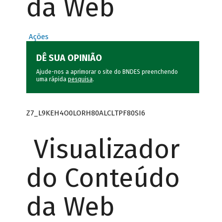
da Web
Ações
DÊ SUA OPINIÃO
Ajude-nos a aprimorar o site do BNDES preenchendo
uma rápida
pesquisa
.
Z7_L9KEH4O0LORH80ALCLTPF80SI6
Visualizador
do Conteúdo
da Web