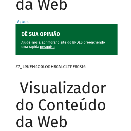
da Web
Ações
DÊ SUA OPINIÃO
Ajude-nos a aprimorar o site do BNDES preenchendo
uma rápida
pesquisa
.
Z7_L9KEH4O0LORH80ALCLTPF80SI6
Visualizador
do Conteúdo
da Web