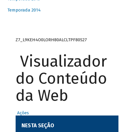
Temporada 2014
Z7_L9KEH4O0LORH80ALCLTPF80S27
Visualizador
do Conteúdo
da Web
Ações
NESTA SEÇÃO