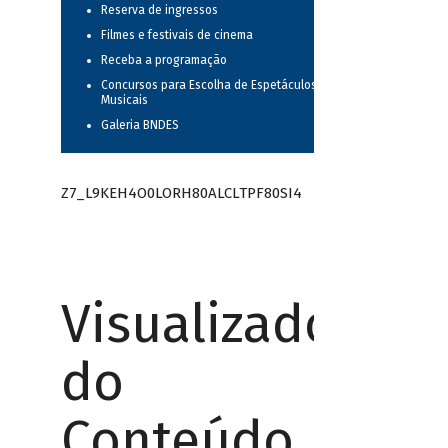
Reserva de ingressos
Filmes e festivais de cinema
Receba a programação
Concursos para Escolha de Espetáculos
Musicais
Galeria BNDES
Z7_L9KEH4O0LORH80ALCLTPF80SI4
Visualizador
do
Conteúdo