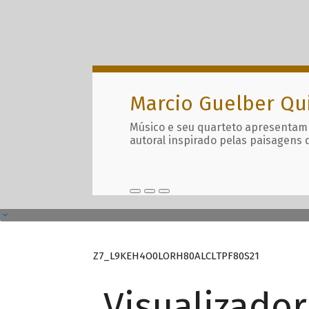
Marcio Guelber Qu
Músico e seu quarteto apresentam
autoral inspirado pelas paisagens 
Z7_L9KEH4O0LORH80ALCLTPF80S21
Visualizado