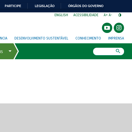
PARTICIPE
LEGISLAÇÃO
ÓRGÃOS DO GOVERNO
⁣
ENGLISH
ACESSIBILIDADE
A+
A-
NCIA
DESENVOLVIMENTO SUSTENTÁVEL
CONHECIMENTO
IMPRENSA
Busca
gem de tela