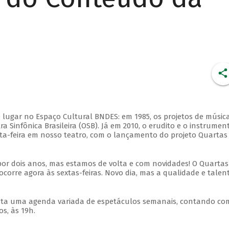
 lugar no Espaço Cultural BNDES: em 1985, os projetos de músic
 Sinfônica Brasileira (OSB). Já em 2010, o erudito e o instrumen
ta-feira em nosso teatro, com o lançamento do projeto Quartas
por dois anos, mas estamos de volta e com novidades! O Quartas
ocorre agora às sextas-feiras. Novo dia, mas a qualidade e talen
nta uma agenda variada de espetáculos semanais, contando co
s, às 19h.