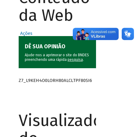
da Web
Ações
DÊ SUA OPINIÃO
Ajude-nos a aprimorar o site do BNDES
preenchendo uma rápida
pesquisa
.
Z7_L9KEH4O0LORH80ALCLTPF80SI6
Visualizador