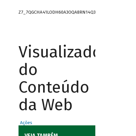
Z7_7QGCHA41LODH60A3OQA8RN14Q3
Visualizador
do
Conteúdo
da Web
Ações
VEJA TAMBÉM