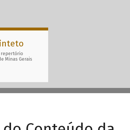
inteto
 repertório
de Minas Gerais
r do Conteúdo da