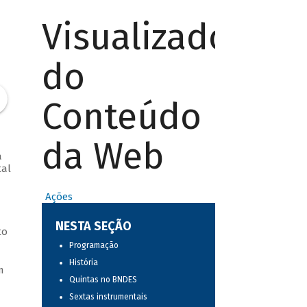
Visualizador
do
Conteúdo
da Web
a
tal
Ações
NESTA SEÇÃO
to
Programação
História
m
Quintas no BNDES
Sextas instrumentais