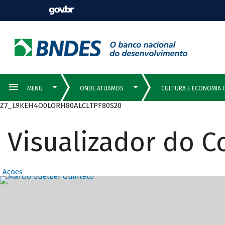
Z7_L9KEH4O0LORH80ALCLTPF80S20
Visualizador do 
Ações
Destaques Prin