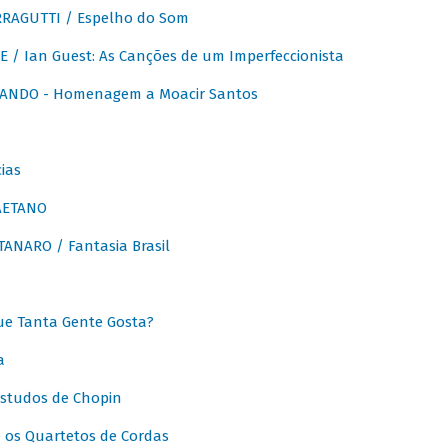
RAGUTTI / Espelho do Som
E / Ian Guest: As Canções de um Imperfeccionista
ANDO - Homenagem a Moacir Santos
ias
AETANO
ANARO / Fantasia Brasil
e Tanta Gente Gosta?
a
Estudos de Chopin
 os Quartetos de Cordas