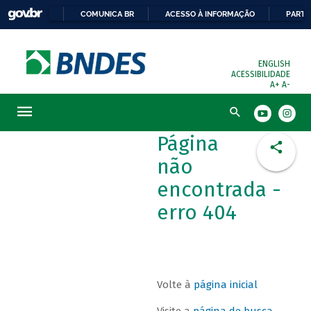
COMUNICA BR
ACESSO À INFORMAÇÃO
PARTI
ENGLISH
ACESSIBILIDADE
A+
A-
Busca
Página
não
encontrada -
erro 404
Volte à
página inicial
Visite a
página de busca