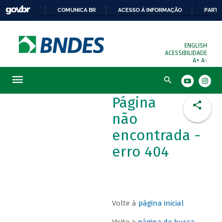
COMUNICA BR
ACESSO À INFORMAÇÃO
PARTI
ENGLISH
ACESSIBILIDADE
A+
A-
Busca
Página
não
encontrada -
erro 404
Volte à
página inicial
Visite a
página de busca