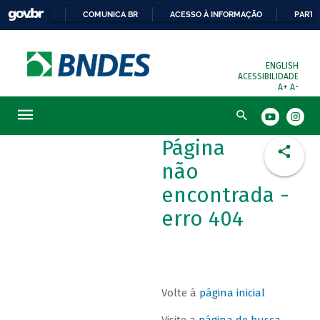
COMUNICA BR
ACESSO À INFORMAÇÃO
PARTI
ENGLISH
ACESSIBILIDADE
A+
A-
Busca
Página
não
encontrada -
erro 404
Volte à
página inicial
Visite a
página de busca