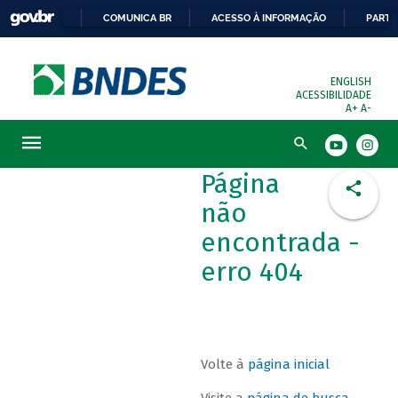
COMUNICA BR
ACESSO À INFORMAÇÃO
PARTI
ENGLISH
ACESSIBILIDADE
A+
A-
Busca
Página
não
encontrada -
erro 404
Volte à
página inicial
Visite a
página de busca