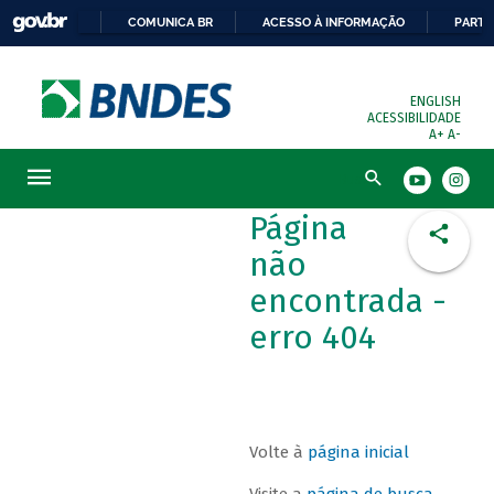
COMUNICA BR
ACESSO À INFORMAÇÃO
PARTI
ENGLISH
ACESSIBILIDADE
A+
A-
Busca
Página
não
encontrada -
erro 404
Volte à
página inicial
Visite a
página de busca