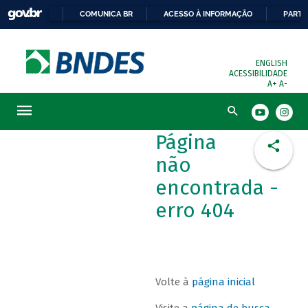
COMUNICA BR
ACESSO À INFORMAÇÃO
PARTI
ENGLISH
ACESSIBILIDADE
A+
A-
Busca
Página
não
encontrada -
erro 404
Volte à
página inicial
Visite a
página de busca