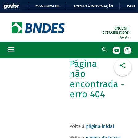
COMUNICA BR
ACESSO À INFORMAÇÃO
PARTI
ENGLISH
ACESSIBILIDADE
A+
A-
Busca
Página
não
encontrada -
erro 404
Volte à
página inicial
Visite a
página de busca