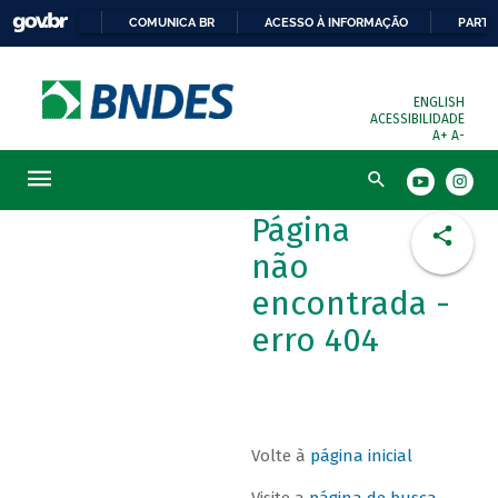
COMUNICA BR
ACESSO À INFORMAÇÃO
PARTI
ENGLISH
ACESSIBILIDADE
A+
A-
Busca
Página
não
encontrada -
erro 404
Volte à
página inicial
Visite a
página de busca