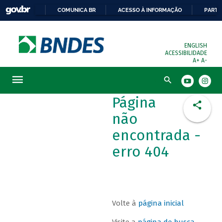
COMUNICA BR
ACESSO À INFORMAÇÃO
PARTI
ENGLISH
ACESSIBILIDADE
A+
A-
Busca
Página
não
encontrada -
erro 404
Volte à
página inicial
Visite a
página de busca