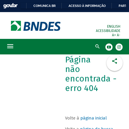
COMUNICA BR
ACESSO À INFORMAÇÃO
PARTI
ENGLISH
ACESSIBILIDADE
A+
A-
Busca
Página
não
encontrada -
erro 404
Volte à
página inicial
Visite a
página de busca