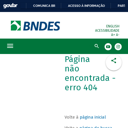
COMUNICA BR
ACESSO À INFORMAÇÃO
PARTI
ENGLISH
ACESSIBILIDADE
A+
A-
Busca
Página
não
encontrada -
erro 404
Volte à
página inicial
Visite a
página de busca