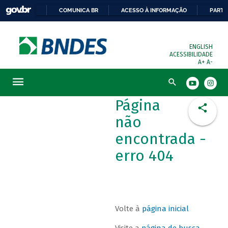
COMUNICA BR
ACESSO À INFORMAÇÃO
PARTI
ENGLISH
ACESSIBILIDADE
A+
A-
Busca
Página
não
encontrada -
erro 404
Volte à
página inicial
Visite a
página de busca