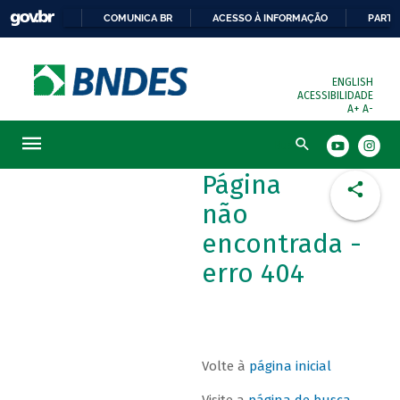
COMUNICA BR
ACESSO À INFORMAÇÃO
PARTI
ENGLISH
ACESSIBILIDADE
A+
A-
Busca
Página
não
encontrada -
erro 404
Volte à
página inicial
Visite a
página de busca