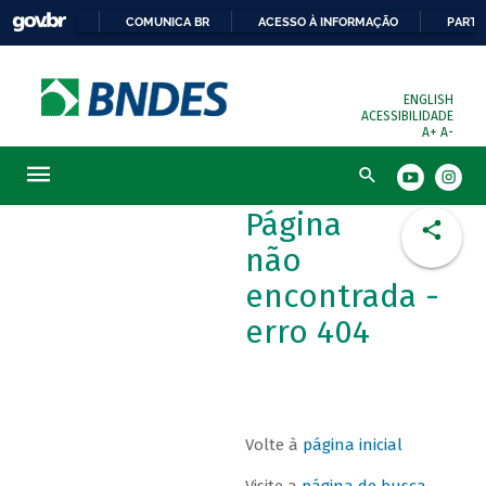
COMUNICA BR
ACESSO À INFORMAÇÃO
PARTI
ENGLISH
ACESSIBILIDADE
A+
A-
Busca
Página
não
encontrada -
erro 404
Volte à
página inicial
Visite a
página de busca