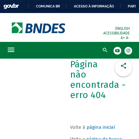
COMUNICA BR
ACESSO À INFORMAÇÃO
PARTI
ENGLISH
ACESSIBILIDADE
A+
A-
Busca
Página
não
encontrada -
erro 404
Volte à
página inicial
Visite a
página de busca