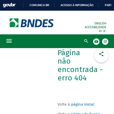
COMUNICA BR
ACESSO À INFORMAÇÃO
PARTI
ENGLISH
ACESSIBILIDADE
A+
A-
Busca
Página
não
encontrada -
erro 404
Volte à
página inicial
Visite a
página de busca