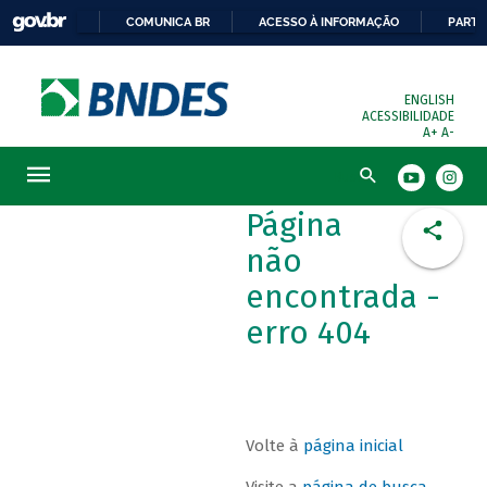
COMUNICA BR
ACESSO À INFORMAÇÃO
PARTI
ENGLISH
ACESSIBILIDADE
A+
A-
Busca
Página
não
encontrada -
erro 404
Volte à
página inicial
Visite a
página de busca