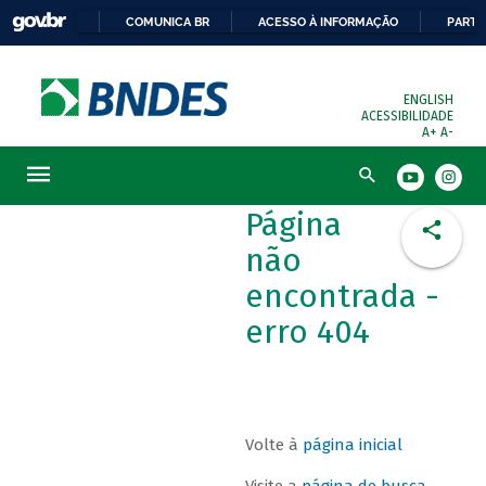
COMUNICA BR
ACESSO À INFORMAÇÃO
PARTI
ENGLISH
ACESSIBILIDADE
A+
A-
Busca
Página
não
encontrada -
erro 404
Volte à
página inicial
Visite a
página de busca